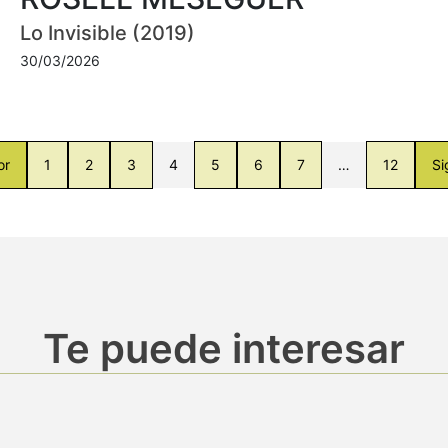
Lo Invisible (2019)
30/03/2026
or
1
2
3
4
5
6
7
…
12
Si
Te puede interesar