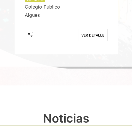
Colegio Público
Aigües
E
VER DETALLE
Noticias