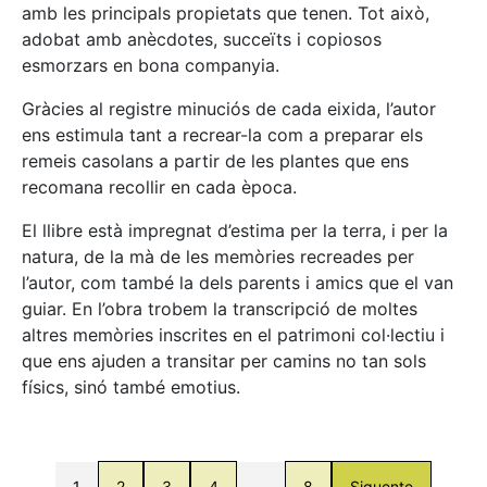
amb les principals propietats que tenen. Tot això,
adobat amb anècdotes, succeïts i copiosos
esmorzars en bona companyia.
Gràcies al registre minuciós de cada eixida, l’autor
ens estimula tant a recrear-la com a preparar els
remeis casolans a partir de les plantes que ens
recomana recollir en cada època.
El llibre està impregnat d’estima per la terra, i per la
natura, de la mà de les memòries recreades per
l’autor, com també la dels parents i amics que el van
guiar. En l’obra trobem la transcripció de moltes
altres memòries inscrites en el patrimoni col·lectiu i
que ens ajuden a transitar per camins no tan sols
físics, sinó també emotius.
1
2
3
4
…
8
Siguente