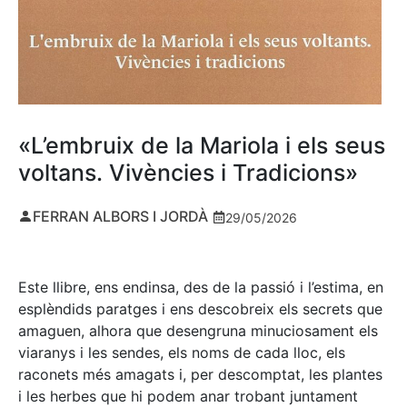
«L’embruix de la Mariola i els seus
voltans. Vivències i Tradicions»
FERRAN ALBORS I JORDÀ
29/05/2026
Este llibre, ens endinsa, des de la passió i l’estima, en
esplèndids paratges i ens descobreix els secrets que
amaguen, alhora que desengruna minuciosament els
viaranys i les sendes, els noms de cada lloc, els
raconets més amagats i, per descomptat, les plantes
i les herbes que hi podem anar trobant juntament