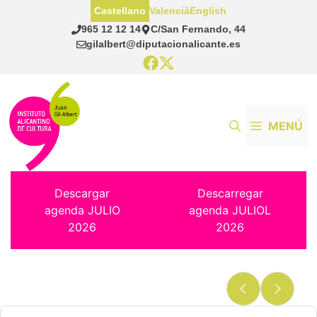
Saltar
Castellano
Valencià
English
al
965 12 12 14
C/San Fernando, 44
contenido
gilalbert@diputacionalicante.es
MENÚ
Descargar
Descarregar
agenda JULIO
agenda JULIOL
2026
2026