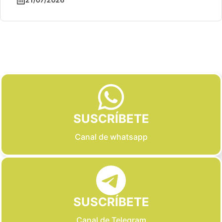
Slide 2 of 6
SUSCRÍBETE
Canal de whatsapp
SUSCRÍBETE
Canal de Telegram