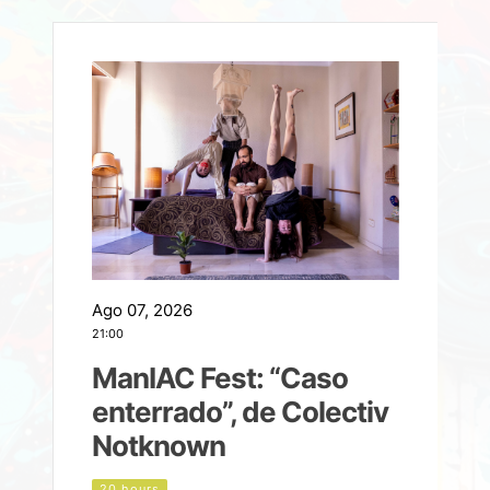
Ago 07, 2026
A
21:00
2
ManIAC Fest: “Caso
a
enterrado”, de Colectiv
Notknown
n
20 hours