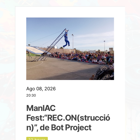
Ago 08, 2026
A
20:30
2
ManIAC
M
a
Fest:“REC.ON(strucció
l
n)”, de Bot Project
22 hours