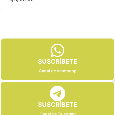
Slide 2 of 6
SUSCRÍBETE
Canal de whatsapp
SUSCRÍBETE
Canal de Telegram