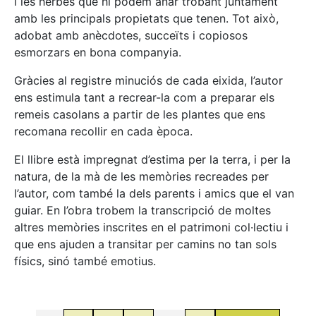
i les herbes que hi podem anar trobant juntament
amb les principals propietats que tenen. Tot això,
adobat amb anècdotes, succeïts i copiosos
esmorzars en bona companyia.
Gràcies al registre minuciós de cada eixida, l’autor
ens estimula tant a recrear-la com a preparar els
remeis casolans a partir de les plantes que ens
recomana recollir en cada època.
El llibre està impregnat d’estima per la terra, i per la
natura, de la mà de les memòries recreades per
l’autor, com també la dels parents i amics que el van
guiar. En l’obra trobem la transcripció de moltes
altres memòries inscrites en el patrimoni col·lectiu i
que ens ajuden a transitar per camins no tan sols
físics, sinó també emotius.