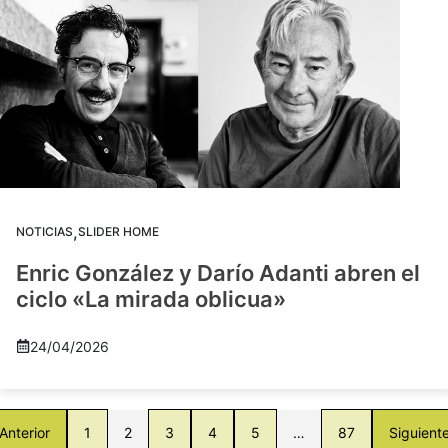
,
NOTICIAS
SLIDER HOME
Enric González y Darío Adanti abren el
ciclo «La mirada oblicua»
24/04/2026
Anterior
1
2
3
4
5
…
87
Siguient