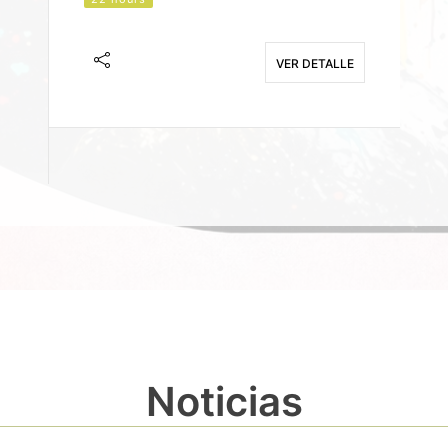
J
F
VER DETALLE
E
Noticias