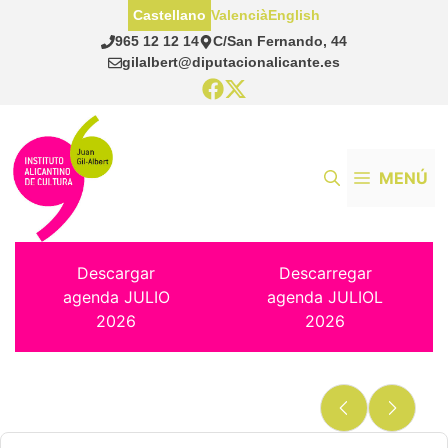
Saltar
Castellano
Valencià
English
al
965 12 12 14
C/San Fernando, 44
contenido
gilalbert@diputacionalicante.es
MENÚ
Descargar
Descarregar
agenda JULIO
agenda JULIOL
2026
2026