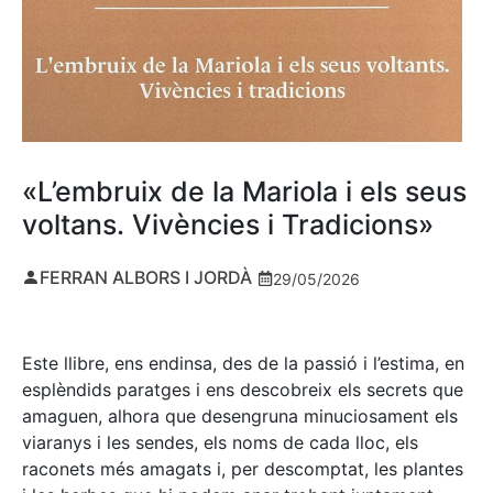
«L’embruix de la Mariola i els seus
voltans. Vivències i Tradicions»
FERRAN ALBORS I JORDÀ
29/05/2026
Este llibre, ens endinsa, des de la passió i l’estima, en
esplèndids paratges i ens descobreix els secrets que
amaguen, alhora que desengruna minuciosament els
viaranys i les sendes, els noms de cada lloc, els
raconets més amagats i, per descomptat, les plantes