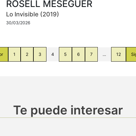
ROSELL MESEGUER
Lo Invisible (2019)
30/03/2026
or
1
2
3
4
5
6
7
…
12
Si
Te puede interesar