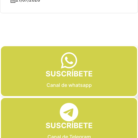
Slide 2 of 6
SUSCRÍBETE
Canal de whatsapp
SUSCRÍBETE
Canal de Telegram