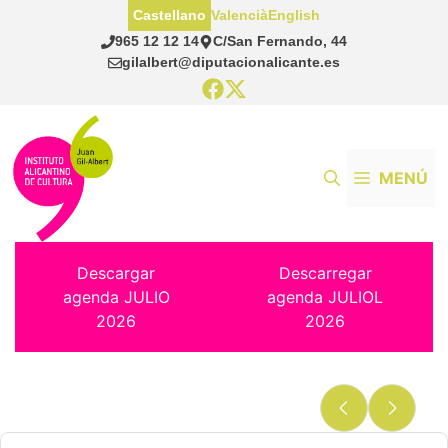
Saltar
Castellano
Valencià
English
al
965 12 12 14
C/San Fernando, 44
contenido
gilalbert@diputacionalicante.es
MENÚ
Descargar
Descarregar
agenda JULIO
agenda JULIOL
2026
2026