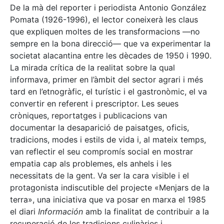
De la mà del reporter i periodista Antonio González
Pomata (1926-1996), el lector coneixerà les claus
que expliquen moltes de les transformacions —no
sempre en la bona direcció— que va experimentar la
societat alacantina entre les dècades de 1950 i 1990.
La mirada crítica de la realitat sobre la qual
informava, primer en l’àmbit del sector agrari i més
tard en l’etnogràfic, el turístic i el gastronòmic, el va
convertir en referent i prescriptor. Les seues
cròniques, reportatges i publicacions van
documentar la desaparició de paisatges, oficis,
tradicions, modes i estils de vida i, al mateix temps,
van reflectir el seu compromís social en mostrar
empatia cap als problemes, els anhels i les
necessitats de la gent. Va ser la cara visible i el
protagonista indiscutible del projecte «Menjars de la
terra», una iniciativa que va posar en marxa el 1985
el diari
Información
amb la finalitat de contribuir a la
recuperació de les tradicions culinàries i