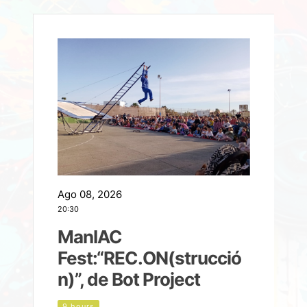
Ago 08, 2026
A
20:30
2
ManIAC
M
a
Fest:“REC.ON(strucció
l
n)”, de Bot Project
9 hours