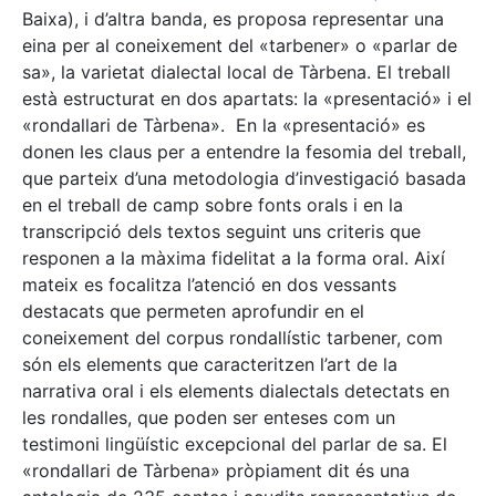
Baixa), i d’altra banda, es proposa representar una
eina per al coneixement del «tarbener» o «parlar de
sa», la varietat dialectal local de Tàrbena. El treball
està estructurat en dos apartats: la «presentació» i el
«rondallari de Tàrbena». En la «presentació» es
donen les claus per a entendre la fesomia del treball,
que parteix d’una metodologia d’investigació basada
en el treball de camp sobre fonts orals i en la
transcripció dels textos seguint uns criteris que
responen a la màxima fidelitat a la forma oral. Així
mateix es focalitza l’atenció en dos vessants
destacats que permeten aprofundir en el
coneixement del corpus rondallístic tarbener, com
són els elements que caracteritzen l’art de la
narrativa oral i els elements dialectals detectats en
les rondalles, que poden ser enteses com un
testimoni lingüístic excepcional del parlar de sa. El
«rondallari de Tàrbena» pròpiament dit és una