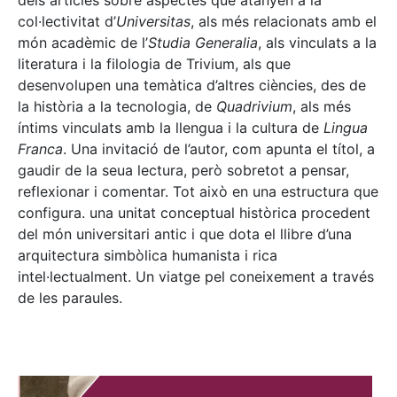
dels articles sobre aspectes que atanyen a la
col·lectivitat d’
Universitas
, als més relacionats amb el
món acadèmic de l’
Studia Generalia
, als vinculats a la
literatura i la filologia de Trivium, als que
desenvolupen una temàtica d’altres ciències, des de
la història a la tecnologia, de
Quadrivium
, als més
íntims vinculats amb la llengua i la cultura de
Lingua
Franca
. Una invitació de l’autor, com apunta el títol, a
gaudir de la seua lectura, però sobretot a pensar,
reflexionar i comentar. Tot això en una estructura que
configura. una unitat conceptual històrica procedent
del món universitari antic i que dota el llibre d’una
arquitectura simbòlica humanista i rica
intel·lectualment. Un viatge pel coneixement a través
de les paraules.