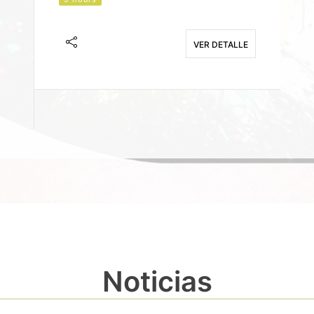
J
F
VER DETALLE
E
Noticias