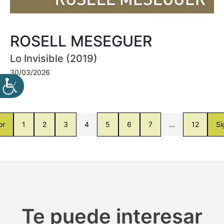
ROSELL MESEGUER
Lo Invisible (2019)
30/03/2026
or
1
2
3
4
5
6
7
…
12
Si
Te puede interesar