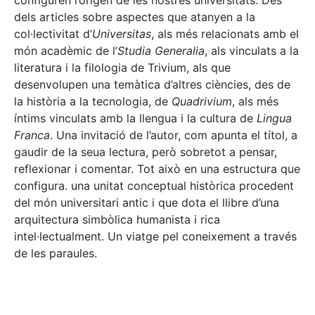
configuren l’origen de les nostres universitats. Des
dels articles sobre aspectes que atanyen a la
col·lectivitat d’
Universitas
, als més relacionats amb el
món acadèmic de l’
Studia Generalia
, als vinculats a la
literatura i la filologia de Trivium, als que
desenvolupen una temàtica d’altres ciències, des de
la història a la tecnologia, de
Quadrivium
, als més
íntims vinculats amb la llengua i la cultura de
Lingua
Franca
. Una invitació de l’autor, com apunta el títol, a
gaudir de la seua lectura, però sobretot a pensar,
reflexionar i comentar. Tot això en una estructura que
configura. una unitat conceptual històrica procedent
del món universitari antic i que dota el llibre d’una
arquitectura simbòlica humanista i rica
intel·lectualment. Un viatge pel coneixement a través
de les paraules.