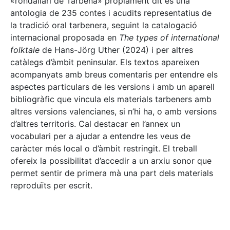
«rondallari de Tàrbena» pròpiament dit és una
antologia de 235 contes i acudits representatius de
la tradició oral tarbenera, seguint la catalogació
internacional proposada en
The types of international
folktale
de Hans-Jörg Uther (2024) i per altres
catàlegs d’àmbit peninsular. Els textos apareixen
acompanyats amb breus comentaris per entendre els
aspectes particulars de les versions i amb un aparell
bibliogràfic que vincula els materials tarbeners amb
altres versions valencianes, si n’hi ha, o amb versions
d’altres territoris. Cal destacar en l’annex un
vocabulari per a ajudar a entendre les veus de
caràcter més local o d’àmbit restringit. El treball
ofereix la possibilitat d’accedir a un arxiu sonor que
permet sentir de primera mà una part dels materials
reproduïts per escrit.