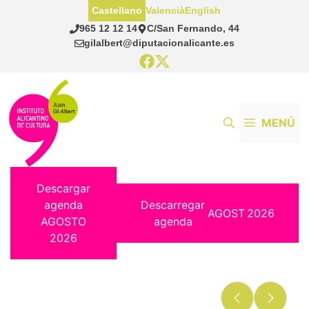
Saltar
Castellano
Valencià
English
al
965 12 12 14
C/San Fernando, 44
contenido
gilalbert@diputacionalicante.es
MENÚ
Descargar
agenda
Descarregar
AGOST
2026
AGOSTO
agenda
2026