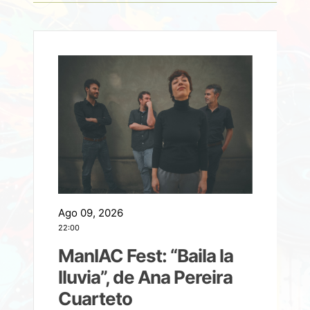
Ago 09, 2026
A
22:00
21
ManIAC Fest: “Baila la
a
lluvia”, de Ana Pereira
Cuarteto