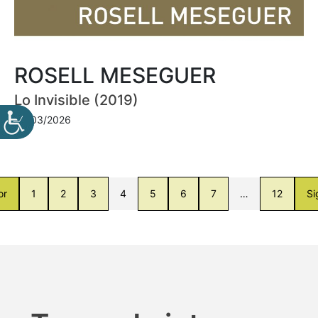
ROSELL MESEGUER
Lo Invisible (2019)
30/03/2026
or
1
2
3
4
5
6
7
…
12
Si