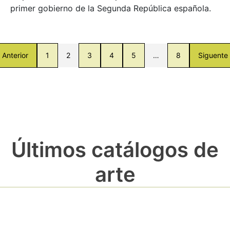
primer gobierno de la Segunda República española.
Anterior
1
2
3
4
5
…
8
Siguente
Últimos catálogos de
arte