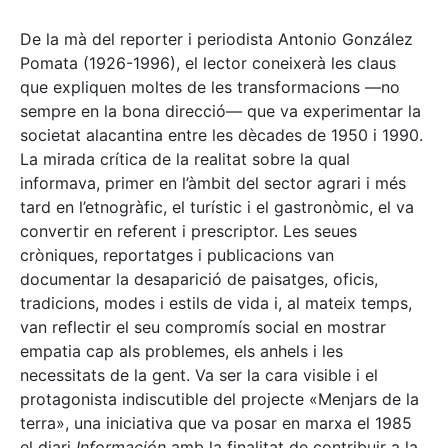
De la mà del reporter i periodista Antonio González
Pomata (1926-1996), el lector coneixerà les claus
que expliquen moltes de les transformacions —no
sempre en la bona direcció— que va experimentar la
societat alacantina entre les dècades de 1950 i 1990.
La mirada crítica de la realitat sobre la qual
informava, primer en l’àmbit del sector agrari i més
tard en l’etnogràfic, el turístic i el gastronòmic, el va
convertir en referent i prescriptor. Les seues
cròniques, reportatges i publicacions van
documentar la desaparició de paisatges, oficis,
tradicions, modes i estils de vida i, al mateix temps,
van reflectir el seu compromís social en mostrar
empatia cap als problemes, els anhels i les
necessitats de la gent. Va ser la cara visible i el
protagonista indiscutible del projecte «Menjars de la
terra», una iniciativa que va posar en marxa el 1985
el diari
Información
amb la finalitat de contribuir a la