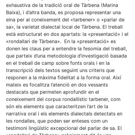
exhaustiva de la tradició oral de Tàrbena (Marina
Baixa), i d’altra banda, es proposa representar una
eina per al coneixement del «tarbener» o «parlar de
sa», la varietat dialectal local de Tàrbena. El treball
està estructurat en dos apartats: la «presentació» i el
«rondallari de Tàrbena». En la «presentació» es
donen les claus per a entendre la fesomia del treball,
que parteix d’una metodologia d’investigació basada
en el treball de camp sobre fonts orals i en la
transcripció dels textos seguint uns criteris que
responen a la màxima fidelitat a la forma oral. Així
mateix es focalitza l’atenció en dos vessants
destacats que permeten aprofundir en el
coneixement del corpus rondallístic tarbener, com
són els elements que caracteritzen l’art de la
narrativa oral i els elements dialectals detectats en
les rondalles, que poden ser enteses com un
testimoni lingüístic excepcional del parlar de sa. El