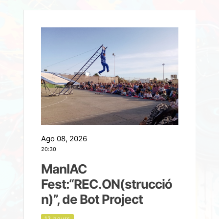
Ago 08, 2026
A
20:30
2
ManIAC
M
a
Fest:“REC.ON(strucció
l
n)”, de Bot Project
12 hours