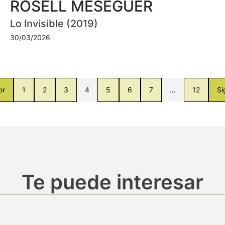
ROSELL MESEGUER
Lo Invisible (2019)
30/03/2026
or
1
2
3
4
5
6
7
…
12
Si
Te puede interesar