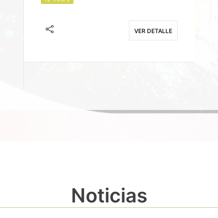
J
F
VER DETALLE
E
Noticias