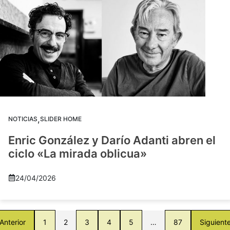
,
NOTICIAS
SLIDER HOME
Enric González y Darío Adanti abren el
ciclo «La mirada oblicua»
24/04/2026
Anterior
1
2
3
4
5
…
87
Siguient