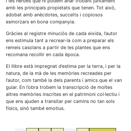
i les herbes que hi podem anar trobant juntament
amb les principals propietats que tenen. Tot això,
adobat amb anècdotes, succeïts i copiosos
esmorzars en bona companyia.
Gràcies al registre minuciós de cada eixida, l’autor
ens estimula tant a recrear-la com a preparar els
remeis casolans a partir de les plantes que ens
recomana recollir en cada època.
El llibre està impregnat d’estima per la terra, i per la
natura, de la mà de les memòries recreades per
l’autor, com també la dels parents i amics que el van
guiar. En l’obra trobem la transcripció de moltes
altres memòries inscrites en el patrimoni col·lectiu i
que ens ajuden a transitar per camins no tan sols
físics, sinó també emotius.