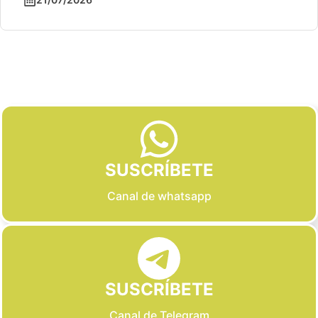
Slide 2 of 6
SUSCRÍBETE
Canal de whatsapp
SUSCRÍBETE
Canal de Telegram