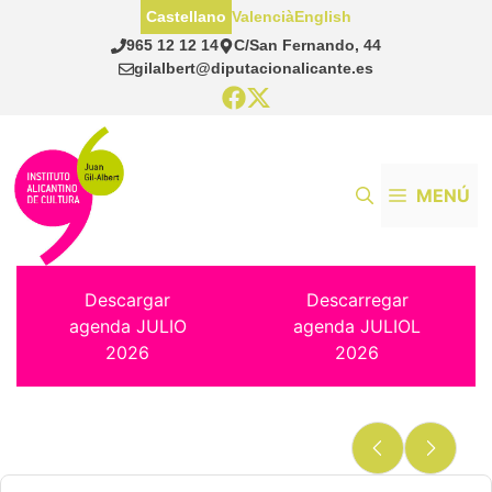
Saltar
Castellano
Valencià
English
al
965 12 12 14
C/San Fernando, 44
contenido
gilalbert@diputacionalicante.es
MENÚ
Descargar
Descarregar
agenda JULIO
agenda JULIOL
2026
2026