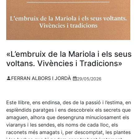
«L’embruix de la Mariola i els seus
voltans. Vivències i Tradicions»
FERRAN ALBORS I JORDÀ
29/05/2026
Este llibre, ens endinsa, des de la passió i l’estima, en
esplèndids paratges i ens descobreix els secrets que
amaguen, alhora que desengruna minuciosament els
viaranys i les sendes, els noms de cada lloc, els
raconets més amagats i, per descomptat, les plantes