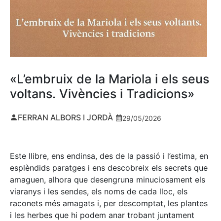
«L’embruix de la Mariola i els seus
voltans. Vivències i Tradicions»
FERRAN ALBORS I JORDÀ
29/05/2026
Este llibre, ens endinsa, des de la passió i l’estima, en
esplèndids paratges i ens descobreix els secrets que
amaguen, alhora que desengruna minuciosament els
viaranys i les sendes, els noms de cada lloc, els
raconets més amagats i, per descomptat, les plantes
i les herbes que hi podem anar trobant juntament