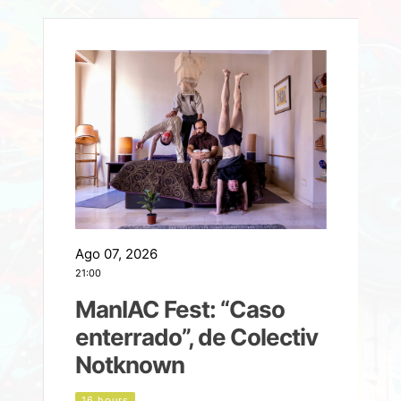
Ago 07, 2026
A
21:00
2
ManIAC Fest: “Caso
a
enterrado”, de Colectiv
Notknown
n
16 hours