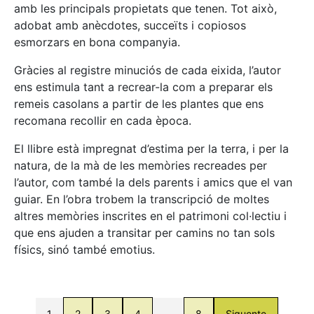
amb les principals propietats que tenen. Tot això,
adobat amb anècdotes, succeïts i copiosos
esmorzars en bona companyia.
Gràcies al registre minuciós de cada eixida, l’autor
ens estimula tant a recrear-la com a preparar els
remeis casolans a partir de les plantes que ens
recomana recollir en cada època.
El llibre està impregnat d’estima per la terra, i per la
natura, de la mà de les memòries recreades per
l’autor, com també la dels parents i amics que el van
guiar. En l’obra trobem la transcripció de moltes
altres memòries inscrites en el patrimoni col·lectiu i
que ens ajuden a transitar per camins no tan sols
físics, sinó també emotius.
1
2
3
4
…
8
Siguente