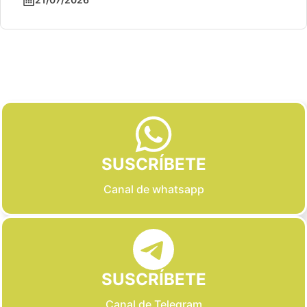
Slide 2 of 6
SUSCRÍBETE
Canal de whatsapp
SUSCRÍBETE
Canal de Telegram