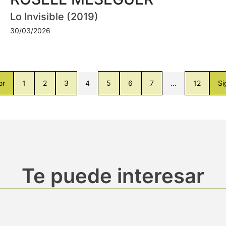
Lo Invisible (2019)
30/03/2026
or
1
2
3
4
5
6
7
…
12
Si
Te puede interesar