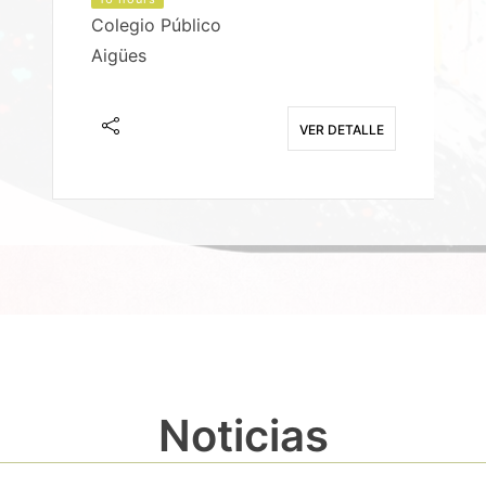
Colegio Público
Aigües
E
VER DETALLE
Noticias