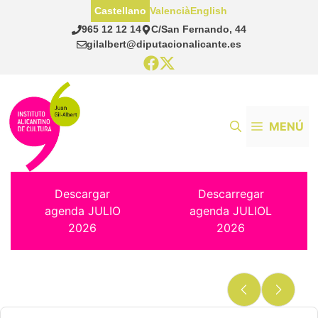
Saltar
Castellano
Valencià
English
al
965 12 12 14
C/San Fernando, 44
contenido
gilalbert@diputacionalicante.es
MENÚ
Descargar
Descarregar
agenda JULIO
agenda JULIOL
2026
2026