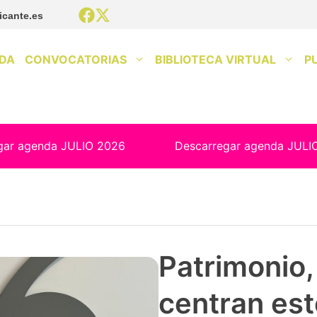
icante.es
DA
CONVOCATORIAS
BIBLIOTECA VIRTUAL
P
gar agenda JULIO 2026
Descarregar agenda JULI
Patrimonio, 
centran est