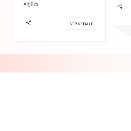
Aigües
E
VER DETALLE