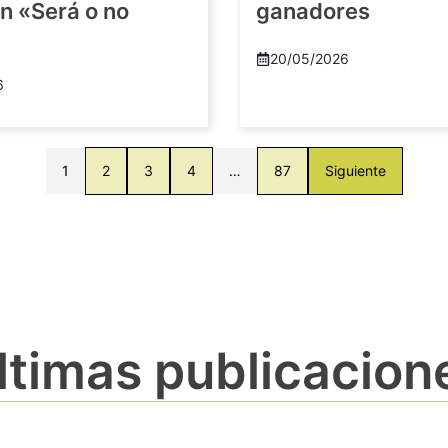
n «Será o no
ganadores
20/05/2026
6
1
2
3
4
…
87
Siguiente
ltimas publicacion