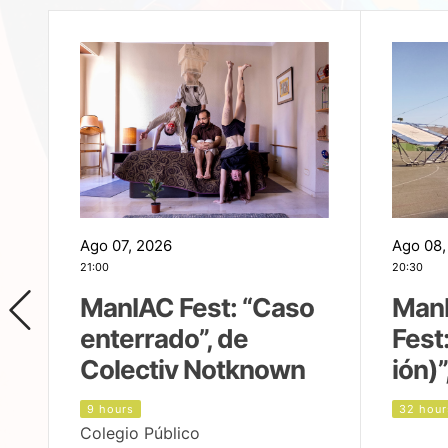
Ago 07, 2026
Ago 08,
21:00
20:30
ManIAC Fest: “Caso
Man
enterrado”, de
Fest
Colectiv Notknown
ión)”
9 hours
32 hour
Colegio Público