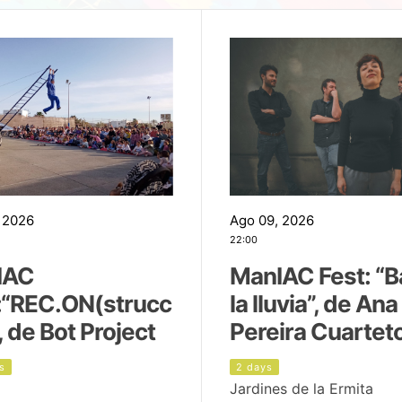
 2026
Ago 09, 2026
22:00
IAC
ManIAC Fest: “B
:“REC.ON(strucc
la lluvia”, de Ana
, de Bot Project
Pereira Cuartet
s
2 days
Jardines de la Ermita