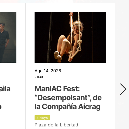
Ago 14, 2026
Ag
21:30
21
aila
ManIAC Fest:
M
“Desempolsant”, de
“
o
la Compañía Aicrag
D
7 days
8
Plaza de la Libertad
Pa