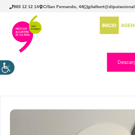
Saltar
965 12 12 14
C/San Fernando, 44
gilalbert@diputacional
al
contenido
INICIO
AGEN
Descar