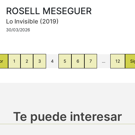
ROSELL MESEGUER
Lo Invisible (2019)
30/03/2026
or
1
2
3
4
5
6
7
…
12
Si
Te puede interesar