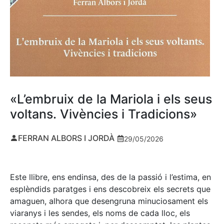
«L’embruix de la Mariola i els seus
voltans. Vivències i Tradicions»
FERRAN ALBORS I JORDÀ
29/05/2026
Este llibre, ens endinsa, des de la passió i l’estima, en
esplèndids paratges i ens descobreix els secrets que
amaguen, alhora que desengruna minuciosament els
viaranys i les sendes, els noms de cada lloc, els