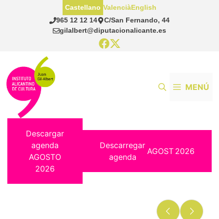
Saltar
Castellano
Valencià
English
al
965 12 12 14
C/San Fernando, 44
contenido
gilalbert@diputacionalicante.es
MENÚ
Descargar
agenda
Descarregar
AGOST
2026
AGOSTO
agenda
2026