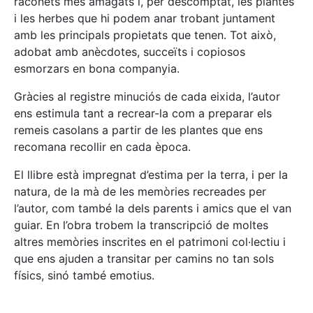
raconets més amagats i, per descomptat, les plantes
i les herbes que hi podem anar trobant juntament
amb les principals propietats que tenen. Tot això,
adobat amb anècdotes, succeïts i copiosos
esmorzars en bona companyia.
Gràcies al registre minuciós de cada eixida, l’autor
ens estimula tant a recrear-la com a preparar els
remeis casolans a partir de les plantes que ens
recomana recollir en cada època.
El llibre està impregnat d’estima per la terra, i per la
natura, de la mà de les memòries recreades per
l’autor, com també la dels parents i amics que el van
guiar. En l’obra trobem la transcripció de moltes
altres memòries inscrites en el patrimoni col·lectiu i
que ens ajuden a transitar per camins no tan sols
físics, sinó també emotius.