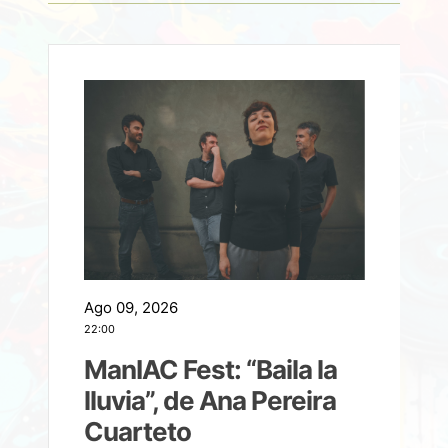
Ago 09, 2026
A
22:00
21
ManIAC Fest: “Baila la
a
lluvia”, de Ana Pereira
Cuarteto