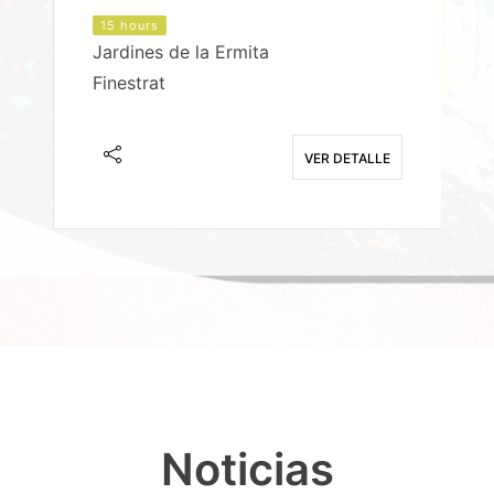
15 hours
Jardines de la Ermita
P
Finestrat
S
E
VER DETALLE
Noticias