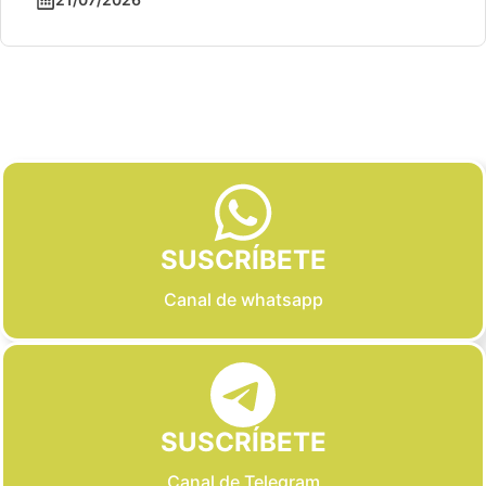
Slide 2 of 6
SUSCRÍBETE
Canal de whatsapp
SUSCRÍBETE
Canal de Telegram