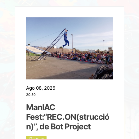
Ago 08, 2026
A
20:30
2
ManIAC
M
a
Fest:“REC.ON(strucció
l
n)”, de Bot Project
17 hours