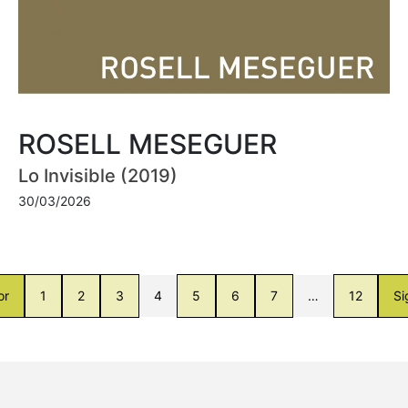
ROSELL MESEGUER
Lo Invisible (2019)
30/03/2026
or
1
2
3
4
5
6
7
…
12
Si