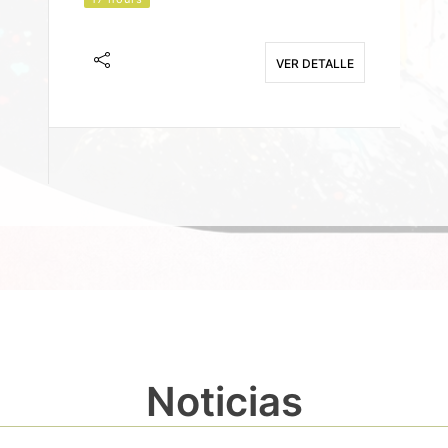
J
F
VER DETALLE
E
Noticias