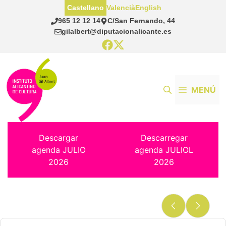
Saltar
Castellano
Valencià
English
al
965 12 12 14
C/San Fernando, 44
contenido
gilalbert@diputacionalicante.es
MENÚ
Descargar
Descarregar
agenda JULIO
agenda JULIOL
2026
2026