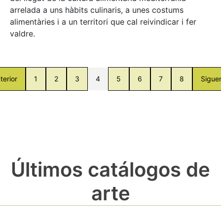
arrelada a uns hàbits culinaris, a unes costums
alimentàries i a un territori que cal reivindicar i fer
valdre.
terior
1
2
3
4
5
6
7
8
Sigue
Últimos catálogos de
arte