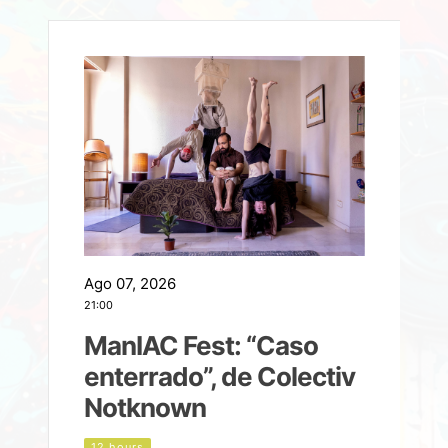
Ago 07, 2026
A
21:00
2
ManIAC Fest: “Caso
a
enterrado”, de Colectiv
Notknown
n
12 hours