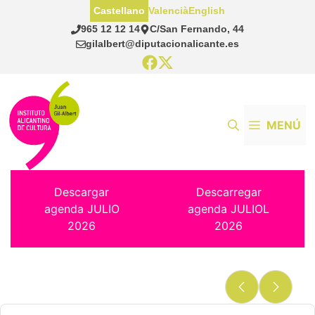
Saltar
Castellano
Valencià
English
al
965 12 12 14
C/San Fernando, 44
contenido
gilalbert@diputacionalicante.es
MENÚ
Descargar
Descarregar
agenda JULIO
agenda JULIOL
2026
2026