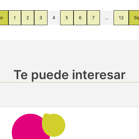
or
1
2
3
4
5
6
7
…
12
Si
Te puede interesar