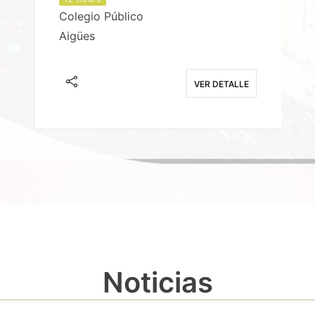
Colegio Público
Aigües
E
VER DETALLE
Noticias