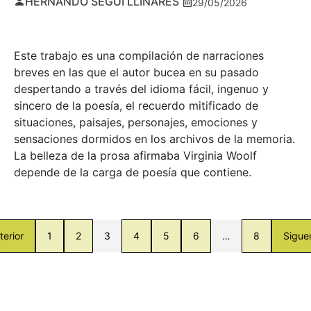
HERNANDO SEGUÍ LLINARES
29/05/2026
Este trabajo es una compilación de narraciones
breves en las que el autor bucea en su pasado
despertando a través del idioma fácil, ingenuo y
sincero de la poesía, el recuerdo mitificado de
situaciones, paisajes, personajes, emociones y
sensaciones dormidos en los archivos de la memoria.
La belleza de la prosa afirmaba Virginia Woolf
depende de la carga de poesía que contiene.
terior
1
2
3
4
5
6
…
8
Sigue