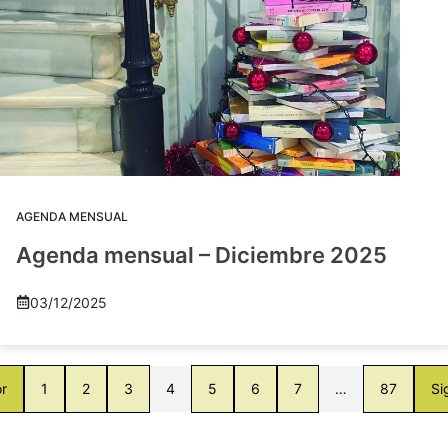
AGENDA MENSUAL
Agenda mensual – Diciembre 2025
03/12/2025
or
1
2
3
4
5
6
7
…
87
Si