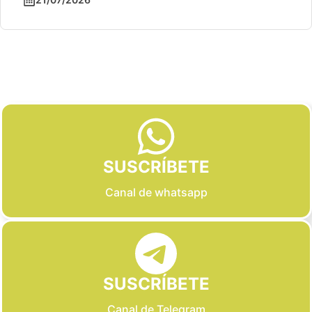
Slide 2 of 6
SUSCRÍBETE
Canal de whatsapp
SUSCRÍBETE
Canal de Telegram