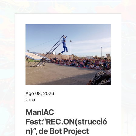
Ago 08, 2026
A
20:30
2
ManIAC
M
a
Fest:“REC.ON(strucció
l
n)”, de Bot Project