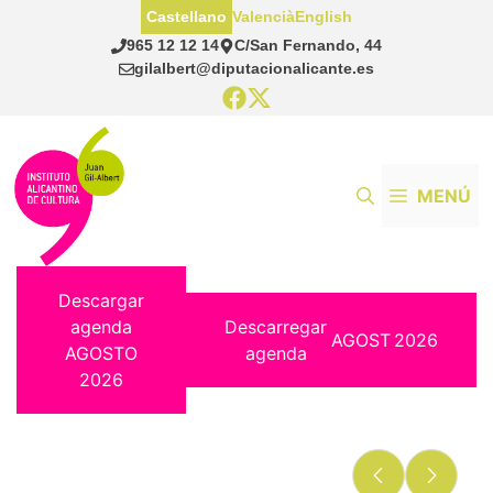
Saltar
Castellano
Valencià
English
al
965 12 12 14
C/San Fernando, 44
contenido
gilalbert@diputacionalicante.es
MENÚ
Descargar
agenda
Descarregar
AGOST
2026
AGOSTO
agenda
2026