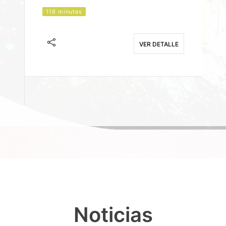
118 minutes
J
F
VER DETALLE
E
Noticias