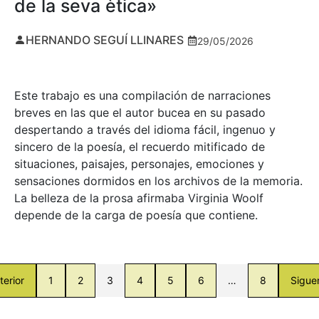
de la seva ètica»
HERNANDO SEGUÍ LLINARES
29/05/2026
Este trabajo es una compilación de narraciones
breves en las que el autor bucea en su pasado
despertando a través del idioma fácil, ingenuo y
sincero de la poesía, el recuerdo mitificado de
situaciones, paisajes, personajes, emociones y
sensaciones dormidos en los archivos de la memoria.
La belleza de la prosa afirmaba Virginia Woolf
depende de la carga de poesía que contiene.
terior
1
2
3
4
5
6
…
8
Sigue