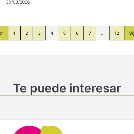
30/03/2026
or
1
2
3
4
5
6
7
…
12
Si
Te puede interesar