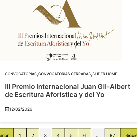
,
,
CONVOCATORIAS
CONVOCATORIAS CERRADAS
SLIDER HOME
III Premio Internacional Juan Gil-Albert
de Escritura Aforística y del Yo
12/02/2026
erior
1
2
3
4
5
6
…
87
Sigui