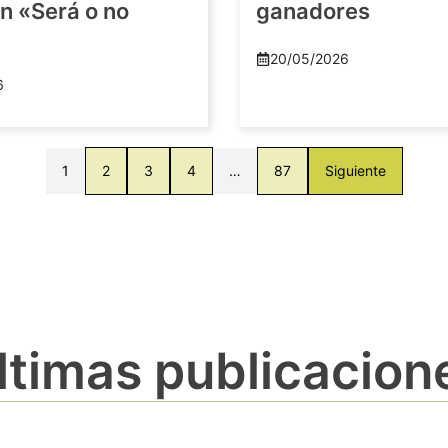
n «Será o no
ganadores
20/05/2026
6
1
2
3
4
…
87
Siguiente
ltimas publicacion