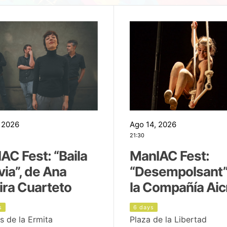
 2026
Ago 14, 2026
21:30
AC Fest: “Baila
ManIAC Fest:
uvia”, de Ana
“Desempolsant”
ira Cuarteto
la Compañía Aic
s
6 days
s de la Ermita
Plaza de la Libertad