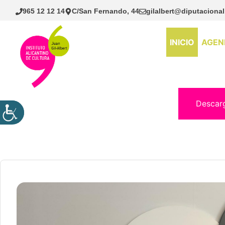
Saltar
965 12 12 14
C/San Fernando, 44
gilalbert@diputacional
al
contenido
INICIO
AGEN
Descar