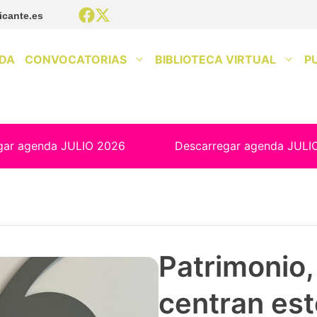
icante.es
DA
CONVOCATORIAS
BIBLIOTECA VIRTUAL
P
gar agenda JULIO 2026
Descarregar agenda JULI
Patrimonio, 
centran est