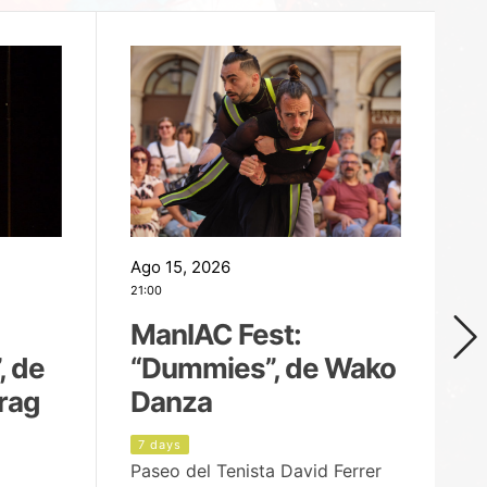
Ago 15, 2026
Ag
21:00
19
ManIAC Fest:
M
, de
“Dummies”, de Wako
n
rag
Danza
Í
7 days
8
Paseo del Tenista David Ferrer
Ce