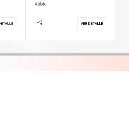
Xàbia
M
DETALLE
VER DETALLE