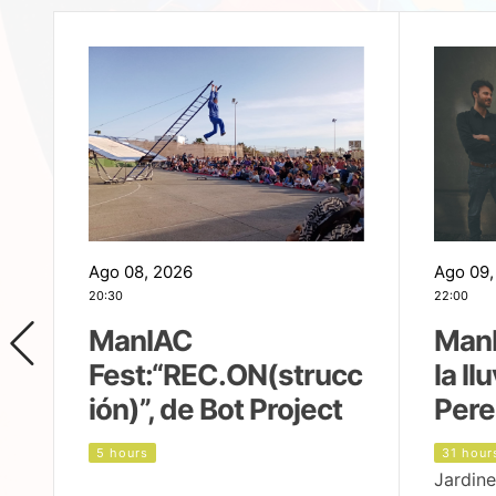
Ago 08, 2026
Ago 09,
20:30
22:00
ManIAC
ManI
Fest:“REC.ON(strucc
la ll
ión)”, de Bot Project
Pere
5 hours
31 hour
Jardine