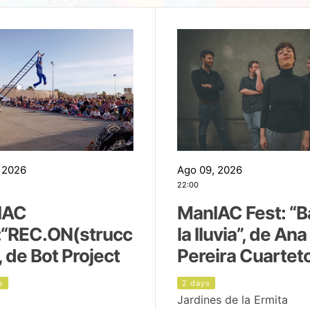
 2026
Ago 09, 2026
22:00
IAC
ManIAC Fest: “B
:“REC.ON(strucc
la lluvia”, de Ana
, de Bot Project
Pereira Cuartet
s
2 days
Jardines de la Ermita