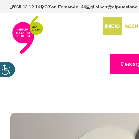
Saltar
965 12 12 14
C/San Fernando, 44
gilalbert@diputacional
al
contenido
INICIO
AGEN
Descar