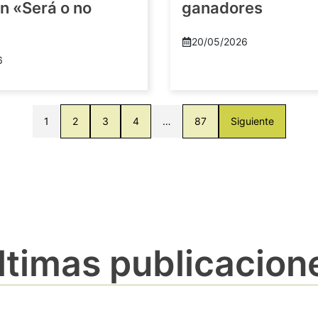
n «Será o no
ganadores
20/05/2026
6
1
2
3
4
…
87
Siguiente
ltimas publicacion