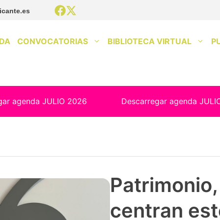
icante.es
DA
CONVOCATORIAS
BIBLIOTECA VIRTUAL
P
gar agenda JULIO 2026
Descarregar agenda JULI
Patrimonio, 
centran est