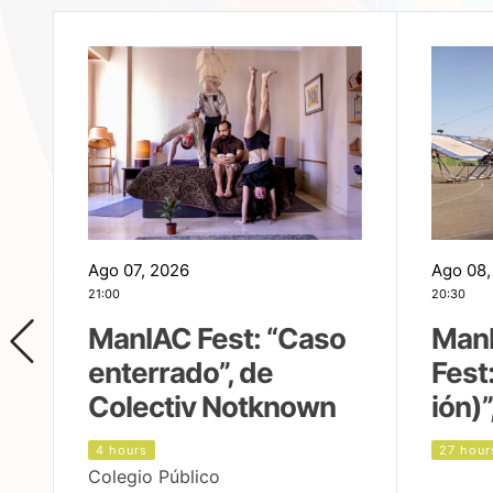
Ago 07, 2026
Ago 08,
21:00
20:30
ManIAC Fest: “Caso
Man
enterrado”, de
Fest
Colectiv Notknown
ión)”
4 hours
27 hour
Colegio Público