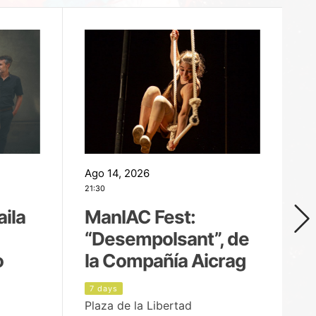
Ago 14, 2026
Ag
21:30
21
aila
ManIAC Fest:
M
“Desempolsant”, de
“
o
la Compañía Aicrag
D
7 days
8
Plaza de la Libertad
Pa