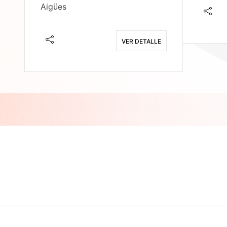
Aigües
E
VER DETALLE