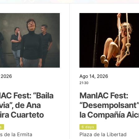
 2026
Ago 14, 2026
21:30
AC Fest: “Baila
ManIAC Fest:
uvia”, de Ana
“Desempolsant”
ira Cuarteto
la Compañía Aic
s
6 days
s de la Ermita
Plaza de la Libertad