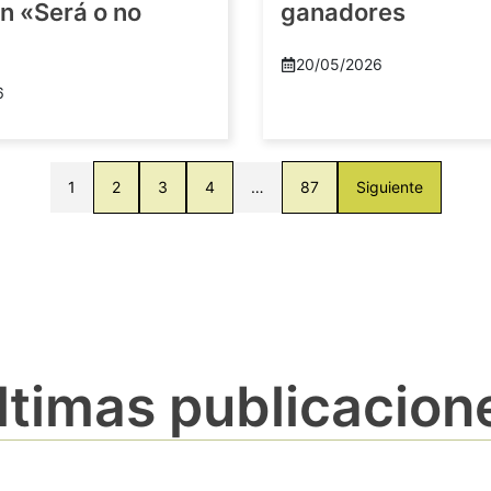
n «Será o no
ganadores
20/05/2026
6
1
2
3
4
…
87
Siguiente
ltimas publicacion