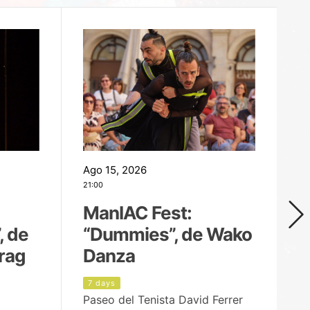
Ago 15, 2026
Ag
21:00
19
ManIAC Fest:
M
, de
“Dummies”, de Wako
n
rag
Danza
Í
7 days
8
Paseo del Tenista David Ferrer
Ce