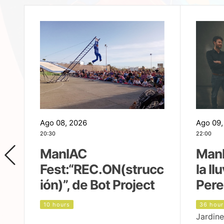
Ago 08, 2026
Ago 09,
20:30
22:00
ManIAC
ManI
Fest:“REC.ON(strucc
la ll
ión)”, de Bot Project
Pere
10 hours
36 hour
Jardine