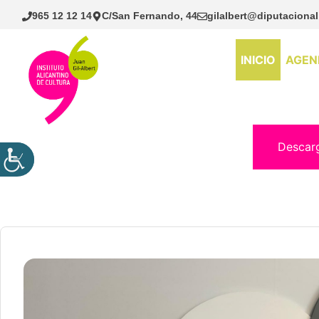
Saltar
965 12 12 14
C/San Fernando, 44
gilalbert@diputacional
al
contenido
INICIO
AGEN
Descar