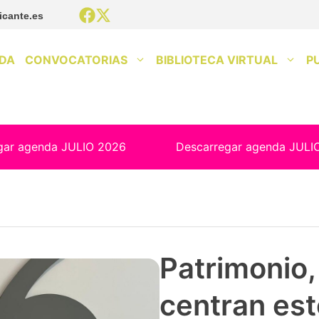
icante.es
DA
CONVOCATORIAS
BIBLIOTECA VIRTUAL
P
gar agenda JULIO 2026
Descarregar agenda JULI
Patrimonio, 
centran est