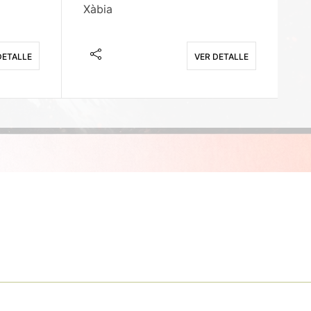
Xàbia
M
DETALLE
VER DETALLE