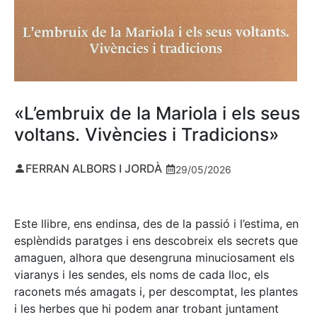
«L’embruix de la Mariola i els seus
voltans. Vivències i Tradicions»
FERRAN ALBORS I JORDÀ
29/05/2026
Este llibre, ens endinsa, des de la passió i l’estima, en
esplèndids paratges i ens descobreix els secrets que
amaguen, alhora que desengruna minuciosament els
viaranys i les sendes, els noms de cada lloc, els
raconets més amagats i, per descomptat, les plantes
i les herbes que hi podem anar trobant juntament