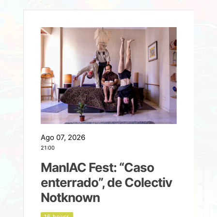
Ago 07, 2026
A
21:00
2
ManIAC Fest: “Caso
a
enterrado”, de Colectiv
Notknown
n
16 hours