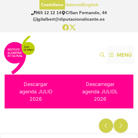
Saltar
Castellano
Valencià
English
al
965 12 12 14
C/San Fernando, 44
contenido
gilalbert@diputacionalicante.es
MENÚ
Descargar
Descarregar
agenda JULIO
agenda JULIOL
2026
2026