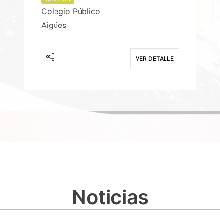
Colegio Público
Aigües
E
VER DETALLE
Noticias