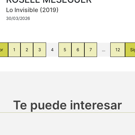
Lo Invisible (2019)
30/03/2026
or
1
2
3
4
5
6
7
…
12
Si
Te puede interesar