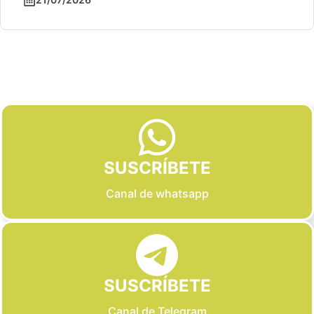
Slide 2 of 6
SUSCRÍBETE
Canal de whatsapp
SUSCRÍBETE
Canal de Telegram