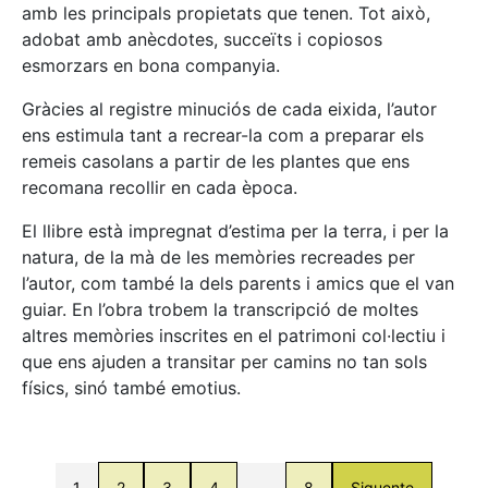
amb les principals propietats que tenen. Tot això,
adobat amb anècdotes, succeïts i copiosos
esmorzars en bona companyia.
Gràcies al registre minuciós de cada eixida, l’autor
ens estimula tant a recrear-la com a preparar els
remeis casolans a partir de les plantes que ens
recomana recollir en cada època.
El llibre està impregnat d’estima per la terra, i per la
natura, de la mà de les memòries recreades per
l’autor, com també la dels parents i amics que el van
guiar. En l’obra trobem la transcripció de moltes
altres memòries inscrites en el patrimoni col·lectiu i
que ens ajuden a transitar per camins no tan sols
físics, sinó també emotius.
1
2
3
4
…
8
Siguente