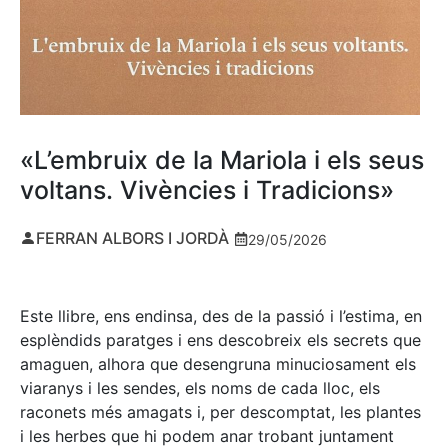
«L’embruix de la Mariola i els seus
voltans. Vivències i Tradicions»
FERRAN ALBORS I JORDÀ
29/05/2026
Este llibre, ens endinsa, des de la passió i l’estima, en
esplèndids paratges i ens descobreix els secrets que
amaguen, alhora que desengruna minuciosament els
viaranys i les sendes, els noms de cada lloc, els
raconets més amagats i, per descomptat, les plantes
i les herbes que hi podem anar trobant juntament