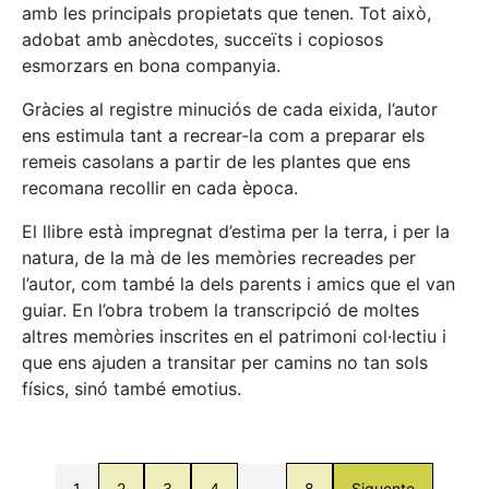
amb les principals propietats que tenen. Tot això,
adobat amb anècdotes, succeïts i copiosos
esmorzars en bona companyia.
Gràcies al registre minuciós de cada eixida, l’autor
ens estimula tant a recrear-la com a preparar els
remeis casolans a partir de les plantes que ens
recomana recollir en cada època.
El llibre està impregnat d’estima per la terra, i per la
natura, de la mà de les memòries recreades per
l’autor, com també la dels parents i amics que el van
guiar. En l’obra trobem la transcripció de moltes
altres memòries inscrites en el patrimoni col·lectiu i
que ens ajuden a transitar per camins no tan sols
físics, sinó també emotius.
1
2
3
4
…
8
Siguente