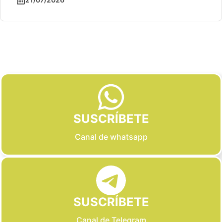
Slide 2 of 6
SUSCRÍBETE
Canal de whatsapp
SUSCRÍBETE
Canal de Telegram