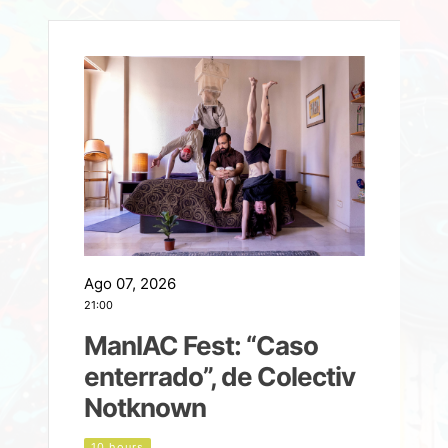
Ago 07, 2026
A
21:00
2
ManIAC Fest: “Caso
a
enterrado”, de Colectiv
Notknown
n
10 hours