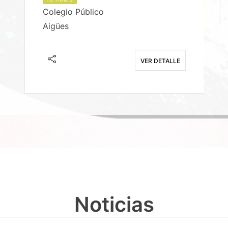
Colegio Público
Aigües
E
VER DETALLE
Noticias