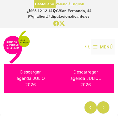
Saltar
Castellano
Valencià
English
al
965 12 12 14
C/San Fernando, 44
contenido
gilalbert@diputacionalicante.es
MENÚ
Descargar
Descarregar
agenda JULIO
agenda JULIOL
2026
2026