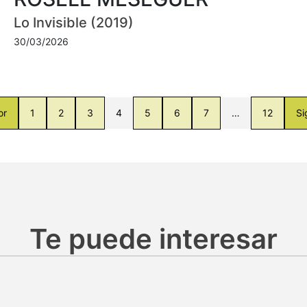
Lo Invisible (2019)
30/03/2026
or
1
2
3
4
5
6
7
…
12
Si
Te puede interesar