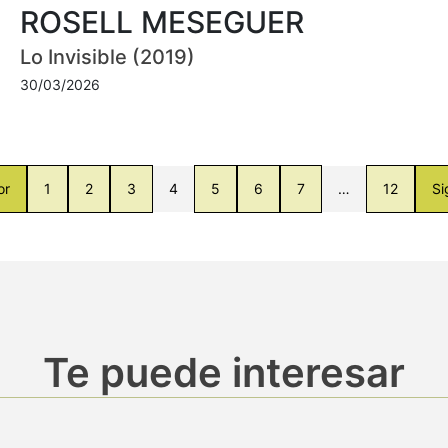
ROSELL MESEGUER
Lo Invisible (2019)
30/03/2026
or
1
2
3
4
5
6
7
…
12
Si
Te puede interesar