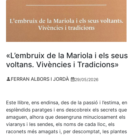
«L’embruix de la Mariola i els seus
voltans. Vivències i Tradicions»
FERRAN ALBORS I JORDÀ
29/05/2026
Este llibre, ens endinsa, des de la passió i l’estima, en
esplèndids paratges i ens descobreix els secrets que
amaguen, alhora que desengruna minuciosament els
viaranys i les sendes, els noms de cada lloc, els
raconets més amagats i, per descomptat, les plantes