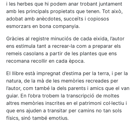
i les herbes que hi podem anar trobant juntament
amb les principals propietats que tenen. Tot això,
adobat amb anècdotes, succeïts i copiosos
esmorzars en bona companyia.
Gràcies al registre minuciós de cada eixida, l’autor
ens estimula tant a recrear-la com a preparar els
remeis casolans a partir de les plantes que ens
recomana recollir en cada època.
El llibre està impregnat d’estima per la terra, i per la
natura, de la mà de les memòries recreades per
l’autor, com també la dels parents i amics que el van
guiar. En l’obra trobem la transcripció de moltes
altres memòries inscrites en el patrimoni col·lectiu i
que ens ajuden a transitar per camins no tan sols
físics, sinó també emotius.