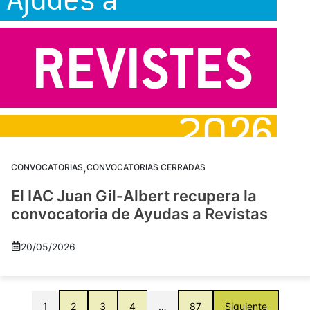
,
CONVOCATORIAS
CONVOCATORIAS CERRADAS
El IAC Juan Gil-Albert recupera la
convocatoria de Ayudas a Revistas
20/05/2026
1
2
3
4
…
87
Siguiente