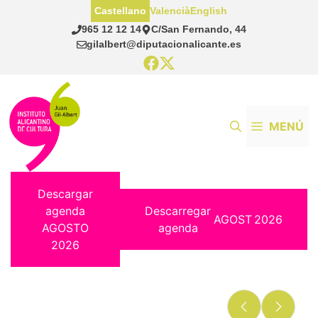
Saltar
Castellano
Valencià
English
al
965 12 12 14
C/San Fernando, 44
contenido
gilalbert@diputacionalicante.es
MENÚ
Descargar
agenda
Descarregar
AGOST
2026
AGOSTO
agenda
2026