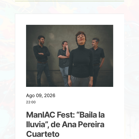
Ago 09, 2026
A
22:00
21
ManIAC Fest: “Baila la
a
lluvia”, de Ana Pereira
Cuarteto