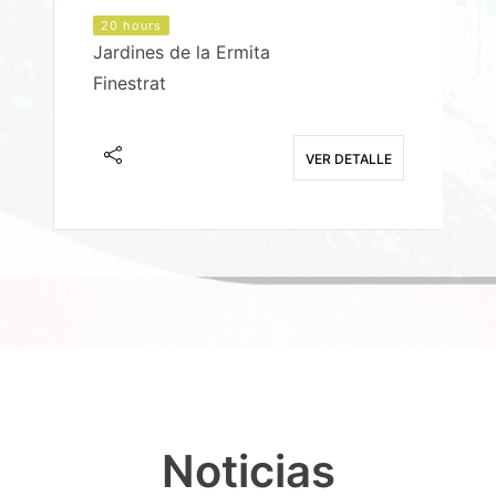
20 hours
Jardines de la Ermita
P
Finestrat
S
E
VER DETALLE
Noticias