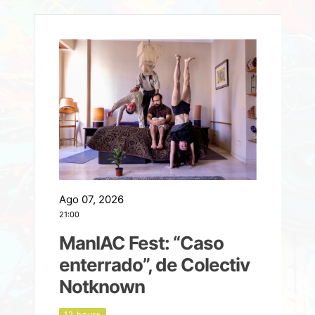
Ago 07, 2026
A
21:00
2
ManIAC Fest: “Caso
a
enterrado”, de Colectiv
Notknown
n
12 hours