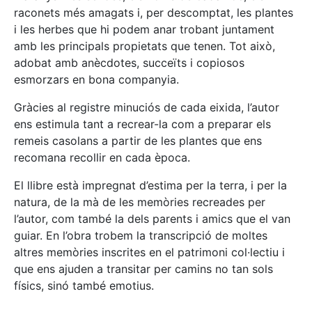
raconets més amagats i, per descomptat, les plantes
i les herbes que hi podem anar trobant juntament
amb les principals propietats que tenen. Tot això,
adobat amb anècdotes, succeïts i copiosos
esmorzars en bona companyia.
Gràcies al registre minuciós de cada eixida, l’autor
ens estimula tant a recrear-la com a preparar els
remeis casolans a partir de les plantes que ens
recomana recollir en cada època.
El llibre està impregnat d’estima per la terra, i per la
natura, de la mà de les memòries recreades per
l’autor, com també la dels parents i amics que el van
guiar. En l’obra trobem la transcripció de moltes
altres memòries inscrites en el patrimoni col·lectiu i
que ens ajuden a transitar per camins no tan sols
físics, sinó també emotius.