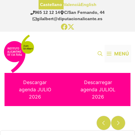
Saltar
Castellano
Valencià
English
al
965 12 12 14
C/San Fernando, 44
contenido
gilalbert@diputacionalicante.es
MENÚ
Descargar
Descarregar
agenda JULIO
agenda JULIOL
2026
2026