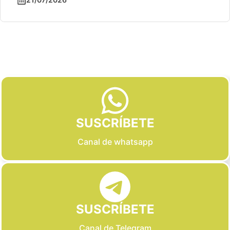
Slide 2 of 6
SUSCRÍBETE
Canal de whatsapp
SUSCRÍBETE
Canal de Telegram