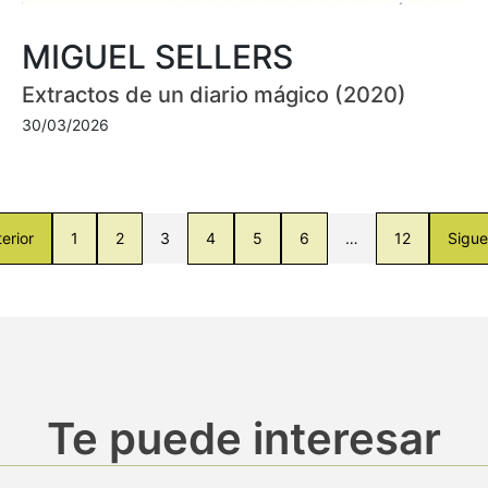
MIGUEL SELLERS
Extractos de un diario mágico (2020)
30/03/2026
erior
1
2
3
4
5
6
…
12
Sigue
Te puede interesar