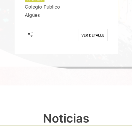
Colegio Público
Aigües
E
VER DETALLE
Noticias