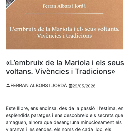
«L’embruix de la Mariola i els seus
voltans. Vivències i Tradicions»
FERRAN ALBORS I JORDÀ
29/05/2026
Este llibre, ens endinsa, des de la passió i l’estima, en
esplèndids paratges i ens descobreix els secrets que
amaguen, alhora que desengruna minuciosament els
viaranys i les sendes, els noms de cada lloc, els