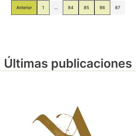
Anterior
1
…
84
85
86
87
Últimas publicaciones