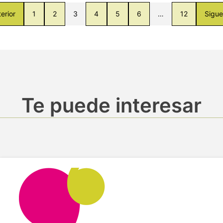
erior
1
2
3
4
5
6
…
12
Sigue
Te puede interesar