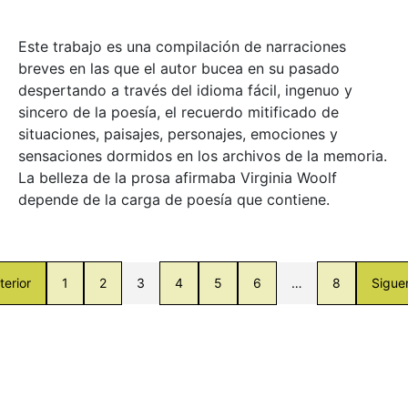
Este trabajo es una compilación de narraciones
breves en las que el autor bucea en su pasado
despertando a través del idioma fácil, ingenuo y
sincero de la poesía, el recuerdo mitificado de
situaciones, paisajes, personajes, emociones y
sensaciones dormidos en los archivos de la memoria.
La belleza de la prosa afirmaba Virginia Woolf
depende de la carga de poesía que contiene.
terior
1
2
3
4
5
6
…
8
Sigue