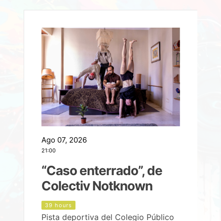
Ago 07, 2026
A
21:00
2
e
“Caso enterrado”, de
Colectiv Notknown
d
39 hours
Pista deportiva del Colegio Público
P