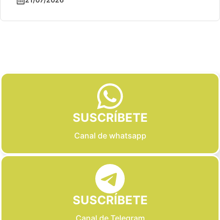
Slide 2 of 6
SUSCRÍBETE
Canal de whatsapp
SUSCRÍBETE
Canal de Telegram