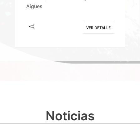
Aigües
A
E
VER DETALLE
Noticias