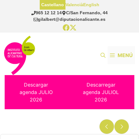
Saltar
Castellano
Valencià
English
al
965 12 12 14
C/San Fernando, 44
contenido
gilalbert@diputacionalicante.es
MENÚ
Descargar
Descarregar
agenda JULIO
agenda JULIOL
2026
2026