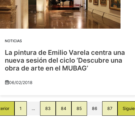
NOTICIAS
La pintura de Emilio Varela centra una
nueva sesión del ciclo ‘Descubre una
obra de arte en el MUBAG’
06/02/2018
erior
1
…
83
84
85
86
87
Siguie