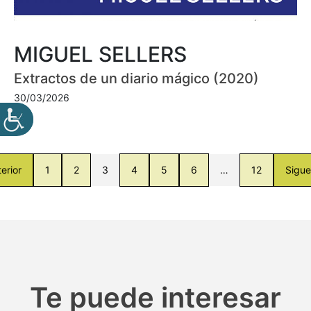
MIGUEL SELLERS
Extractos de un diario mágico (2020)
30/03/2026
erior
1
2
3
4
5
6
…
12
Sigue
Te puede interesar