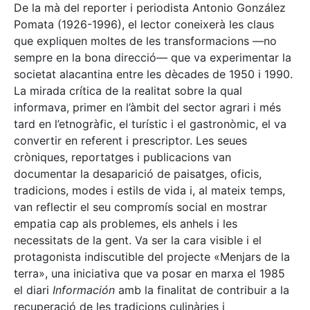
De la mà del reporter i periodista Antonio González
Pomata (1926-1996), el lector coneixerà les claus
que expliquen moltes de les transformacions —no
sempre en la bona direcció— que va experimentar la
societat alacantina entre les dècades de 1950 i 1990.
La mirada crítica de la realitat sobre la qual
informava, primer en l’àmbit del sector agrari i més
tard en l’etnogràfic, el turístic i el gastronòmic, el va
convertir en referent i prescriptor. Les seues
cròniques, reportatges i publicacions van
documentar la desaparició de paisatges, oficis,
tradicions, modes i estils de vida i, al mateix temps,
van reflectir el seu compromís social en mostrar
empatia cap als problemes, els anhels i les
necessitats de la gent. Va ser la cara visible i el
protagonista indiscutible del projecte «Menjars de la
terra», una iniciativa que va posar en marxa el 1985
el diari
Información
amb la finalitat de contribuir a la
recuperació de les tradicions culinàries i