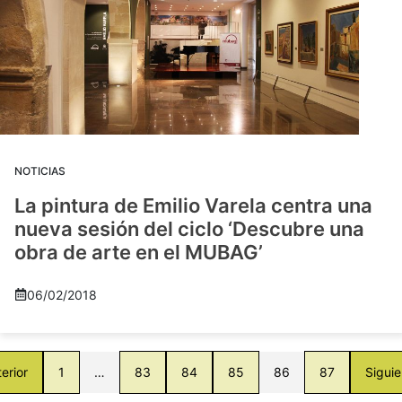
NOTICIAS
La pintura de Emilio Varela centra una
nueva sesión del ciclo ‘Descubre una
obra de arte en el MUBAG’
06/02/2018
erior
1
…
83
84
85
86
87
Siguie