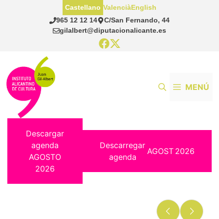
Saltar
Castellano
Valencià
English
al
965 12 12 14
C/San Fernando, 44
contenido
gilalbert@diputacionalicante.es
MENÚ
Descargar
agenda
Descarregar
AGOST
2026
AGOSTO
agenda
2026