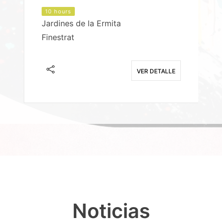
10 hours
Jardines de la Ermita
P
Finestrat
S
E
VER DETALLE
Noticias