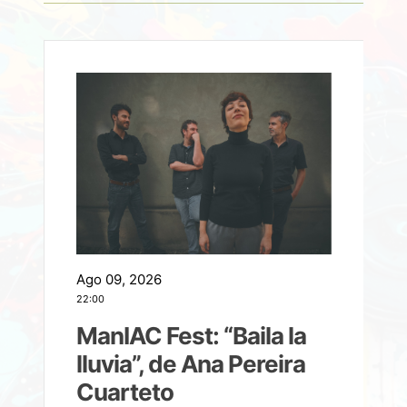
Ago 09, 2026
A
22:00
21
ManIAC Fest: “Baila la
a
lluvia”, de Ana Pereira
Cuarteto