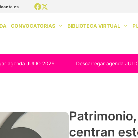
icante.es
DA
CONVOCATORIAS
BIBLIOTECA VIRTUAL
P
gar agenda JULIO 2026
Descarregar agenda JULI
Patrimonio, 
centran est