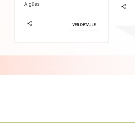
Aigües
E
VER DETALLE