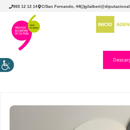
Saltar
965 12 12 14
C/San Fernando, 44
gilalbert@diputacional
al
contenido
INICIO
AGEN
Descar