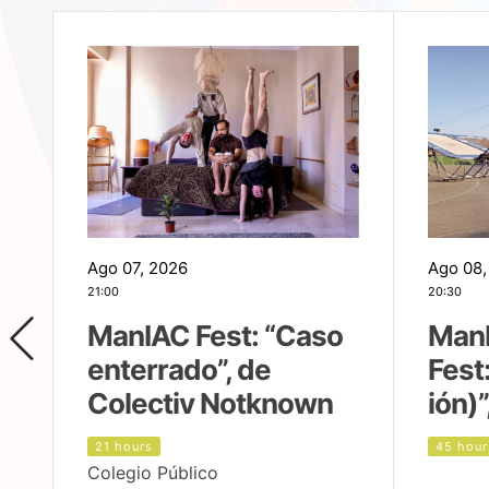
Ago 07, 2026
Ago 08,
21:00
20:30
ManIAC Fest: “Caso
Man
enterrado”, de
Fest
Colectiv Notknown
ión)”
21 hours
45 hour
Colegio Público