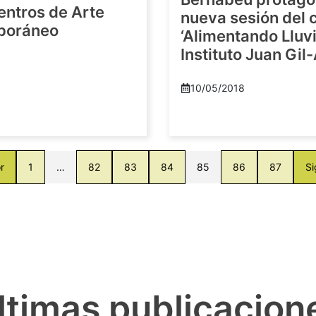
entros de Arte
nueva sesión del c
poráneo
‘Alimentando Lluvi
Instituto Juan Gil
8
10/05/2018
r
1
…
82
83
84
85
86
87
Si
ltimas publicacion