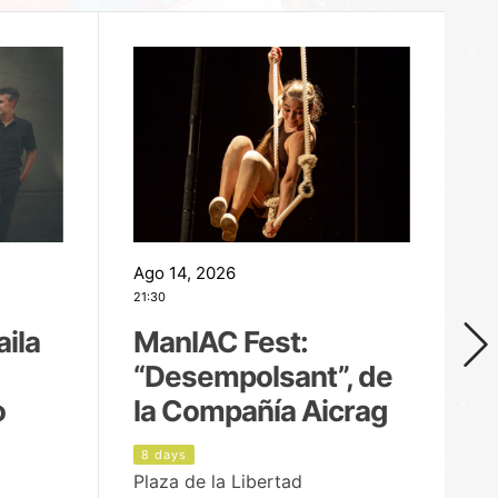
Ago 14, 2026
Ag
21:30
21
aila
ManIAC Fest:
M
“Desempolsant”, de
“
o
la Compañía Aicrag
D
8 days
9
Plaza de la Libertad
Pa