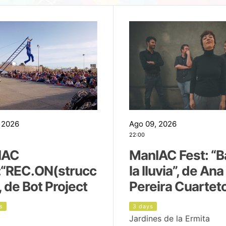
 2026
Ago 09, 2026
22:00
IAC
ManIAC Fest: “B
:“REC.ON(strucc
la lluvia”, de Ana
, de Bot Project
Pereira Cuartet
s
3 days
Jardines de la Ermita