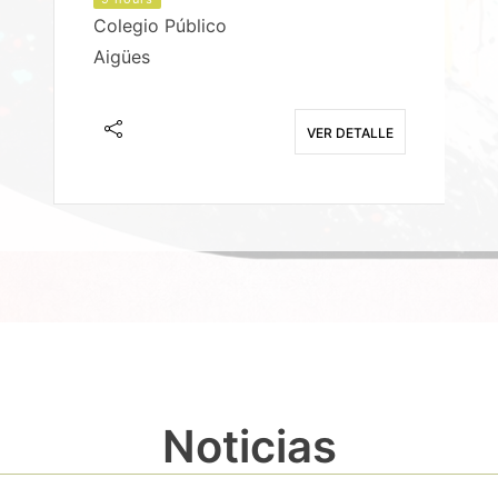
Colegio Público
Aigües
E
VER DETALLE
Noticias