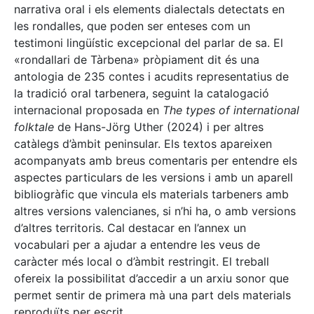
narrativa oral i els elements dialectals detectats en
les rondalles, que poden ser enteses com un
testimoni lingüístic excepcional del parlar de sa. El
«rondallari de Tàrbena» pròpiament dit és una
antologia de 235 contes i acudits representatius de
la tradició oral tarbenera, seguint la catalogació
internacional proposada en
The types of international
folktale
de Hans-Jörg Uther (2024) i per altres
catàlegs d’àmbit peninsular. Els textos apareixen
acompanyats amb breus comentaris per entendre els
aspectes particulars de les versions i amb un aparell
bibliogràfic que vincula els materials tarbeners amb
altres versions valencianes, si n’hi ha, o amb versions
d’altres territoris. Cal destacar en l’annex un
vocabulari per a ajudar a entendre les veus de
caràcter més local o d’àmbit restringit. El treball
ofereix la possibilitat d’accedir a un arxiu sonor que
permet sentir de primera mà una part dels materials
reproduïts per escrit.