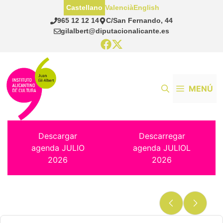
Saltar
Castellano
Valencià
English
al
965 12 12 14
C/San Fernando, 44
contenido
gilalbert@diputacionalicante.es
MENÚ
Descargar
Descarregar
agenda JULIO
agenda JULIOL
2026
2026