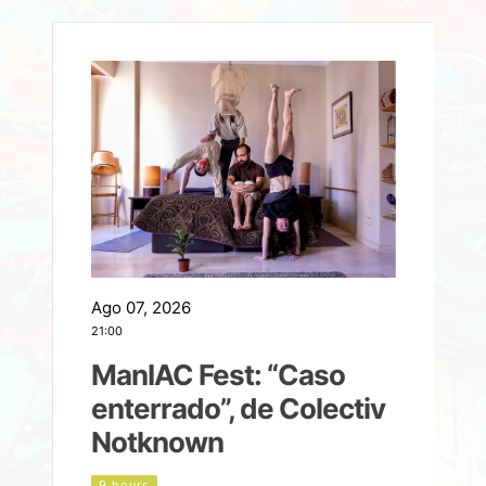
Ago 07, 2026
A
21:00
2
ManIAC Fest: “Caso
a
enterrado”, de Colectiv
Notknown
n
9 hours