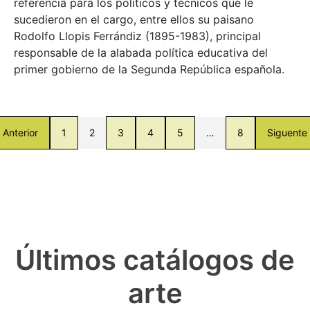
referencia para los políticos y técnicos que le
sucedieron en el cargo, entre ellos su paisano
Rodolfo Llopis Ferrándiz (1895-1983), principal
responsable de la alabada política educativa del
primer gobierno de la Segunda República española.
Anterior
1
2
3
4
5
…
8
Siguente
Últimos catálogos de
arte