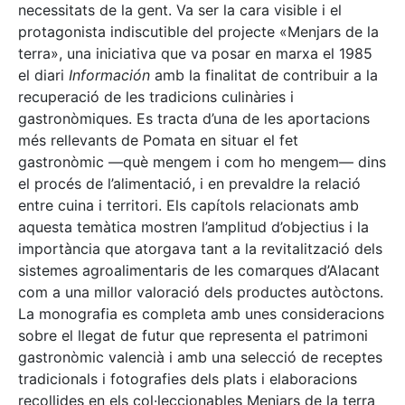
necessitats de la gent. Va ser la cara visible i el
protagonista indiscutible del projecte «Menjars de la
terra», una iniciativa que va posar en marxa el 1985
el diari
Información
amb la finalitat de contribuir a la
recuperació de les tradicions culinàries i
gastronòmiques. Es tracta d’una de les aportacions
més rellevants de Pomata en situar el fet
gastronòmic —què mengem i com ho mengem— dins
el procés de l’alimentació, i en prevaldre la relació
entre cuina i territori. Els capítols relacionats amb
aquesta temàtica mostren l’amplitud d’objectius i la
importància que atorgava tant a la revitalització dels
sistemes agroalimentaris de les comarques d’Alacant
com a una millor valoració dels productes autòctons.
La monografia es completa amb unes consideracions
sobre el llegat de futur que representa el patrimoni
gastronòmic valencià i amb una selecció de receptes
tradicionals i fotografies dels plats i elaboracions
recollides en els col·leccionables Menjars de la terra