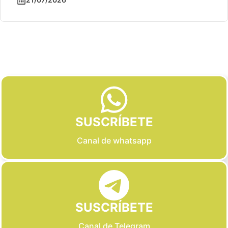
Slide 2 of 6
SUSCRÍBETE
Canal de whatsapp
SUSCRÍBETE
Canal de Telegram