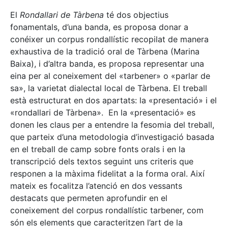
El
Rondallari de Tàrbena
té dos objectius
fonamentals, d’una banda, es proposa donar a
conéixer un corpus rondallístic recopilat de manera
exhaustiva de la tradició oral de Tàrbena (Marina
Baixa), i d’altra banda, es proposa representar una
eina per al coneixement del «tarbener» o «parlar de
sa», la varietat dialectal local de Tàrbena. El treball
està estructurat en dos apartats: la «presentació» i el
«rondallari de Tàrbena». En la «presentació» es
donen les claus per a entendre la fesomia del treball,
que parteix d’una metodologia d’investigació basada
en el treball de camp sobre fonts orals i en la
transcripció dels textos seguint uns criteris que
responen a la màxima fidelitat a la forma oral. Així
mateix es focalitza l’atenció en dos vessants
destacats que permeten aprofundir en el
coneixement del corpus rondallístic tarbener, com
són els elements que caracteritzen l’art de la