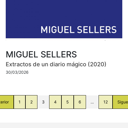
MIGUEL SELLERS
Extractos de un diario mágico (2020)
30/03/2026
erior
1
2
3
4
5
6
…
12
Sigue