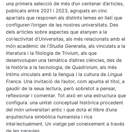
una primera selecció de més d’un centenar d’articles,
publicats entre 2021 i 2023, agrupats en cinc
apartats que responen als distints lemes en llatí que
configuren l’origen de les nostres universitats. Des
dels articles sobre aspectes que atanyen a la
col·lectivitat d’
Universitas
, als més relacionats amb el
món acadèmic de l’
Studia Generalia
, als vinculats a la
literatura i la filologia de Trivium, als que
desenvolupen una temàtica d’altres ciències, des de
la història a la tecnologia, de
Quadrivium
, als més
íntims vinculats amb la llengua i la cultura de
Lingua
Franca
. Una invitació de l’autor, com apunta el títol, a
gaudir de la seua lectura, però sobretot a pensar,
reflexionar i comentar. Tot això en una estructura que
configura. una unitat conceptual històrica procedent
del món universitari antic i que dota el llibre d’una
arquitectura simbòlica humanista i rica
intel·lectualment. Un viatge pel coneixement a través
de les paraules.