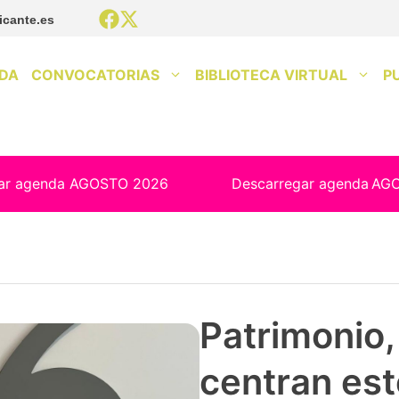
icante.es
DA
CONVOCATORIAS
BIBLIOTECA VIRTUAL
P
ar agenda AGOSTO 2026
Descarregar agenda
AG
Patrimonio, 
centran est