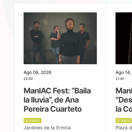
Ago 09, 2026
Ago 14,
22:00
21:30
ManIAC Fest: “Baila
ManI
la lluvia”, de Ana
“Des
Pereira Cuarteto
la C
8 hours
5 days
Jardines de la Ermita
Plaza d