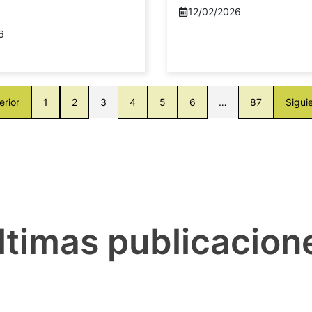
12/02/2026
6
erior
1
2
3
4
5
6
…
87
Sigui
ltimas publicacion