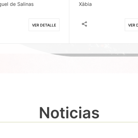
uel de Salinas
Xàbia
VER DETALLE
VER 
Noticias