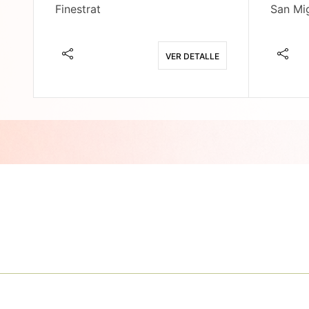
Finestrat
San Mig
E
VER DETALLE