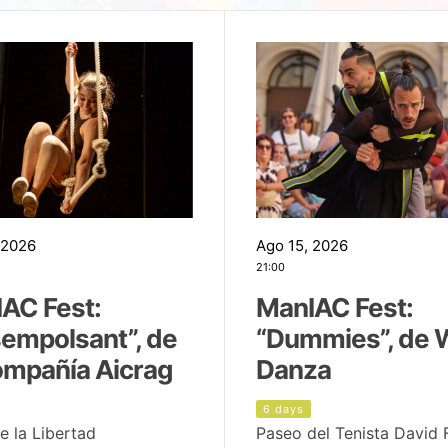
 2026
Ago 15, 2026
21:00
AC Fest:
ManIAC Fest:
empolsant”, de
“Dummies”, de 
ompañía Aicrag
Danza
6 days
e la Libertad
Paseo del Tenista David 