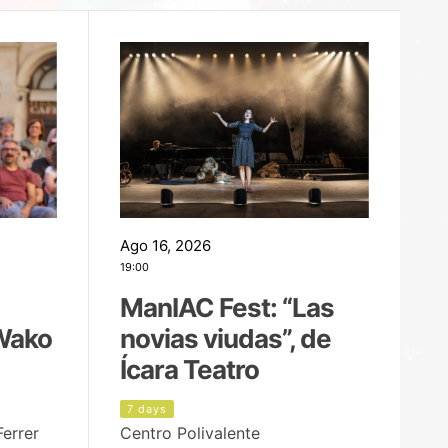
Ago 16, 2026
Ag
19:00
22
ManIAC Fest: “Las
M
Wako
novias viudas”, de
l
Ícara Teatro
P
7 days
8
Ferrer
Centro Polivalente
Ja