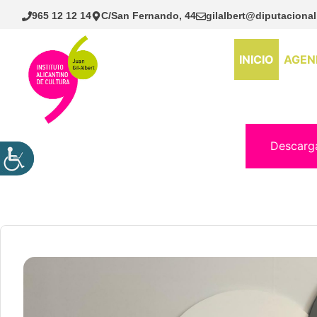
Saltar
965 12 12 14
C/San Fernando, 44
gilalbert@diputacional
al
contenido
INICIO
AGEN
Descarg