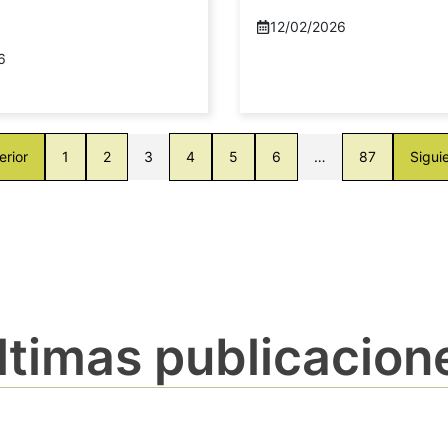
12/02/2026
6
erior
1
2
3
4
5
6
…
87
Sigui
ltimas publicacion