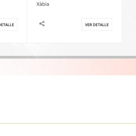
Xàbia
M
DETALLE
VER DETALLE