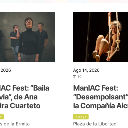
 2026
Ago 14, 2026
21:30
AC Fest: “Baila
ManIAC Fest:
uvia”, de Ana
“Desempolsant”
ira Cuarteto
la Compañía Aic
s
7 days
s de la Ermita
Plaza de la Libertad