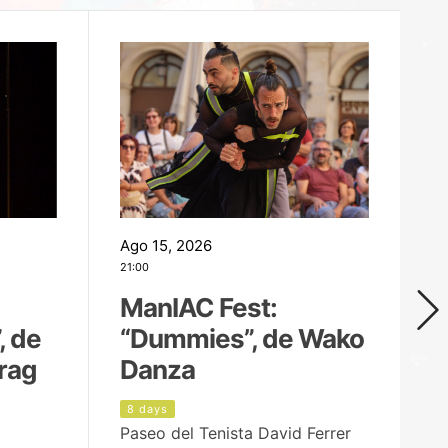
Ago 15, 2026
Ag
21:00
19
ManIAC Fest:
M
, de
“Dummies”, de Wako
n
rag
Danza
Í
8 days
8
Paseo del Tenista David Ferrer
Ce