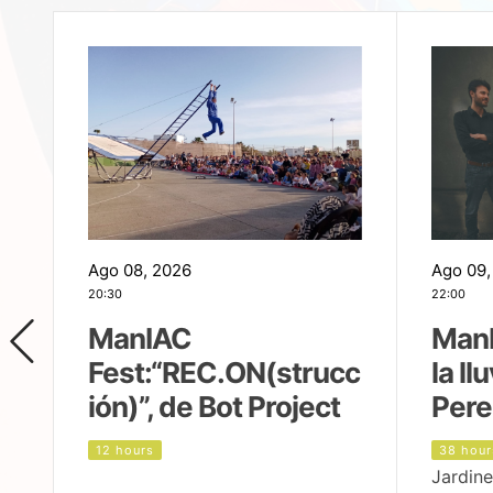
Ago 08, 2026
Ago 09,
20:30
22:00
ManIAC
ManI
Fest:“REC.ON(strucc
la ll
ión)”, de Bot Project
Pere
12 hours
38 hour
Jardine