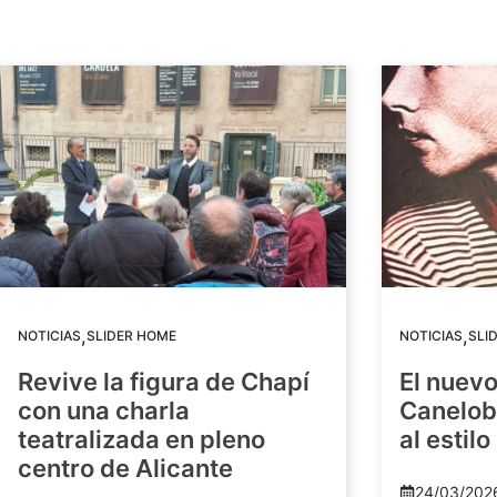
,
,
NOTICIAS
SLIDER HOME
NOTICIAS
SLI
Revive la figura de Chapí
El nuev
con una charla
Canelob
teatralizada en pleno
al estilo
centro de Alicante
24/03/202