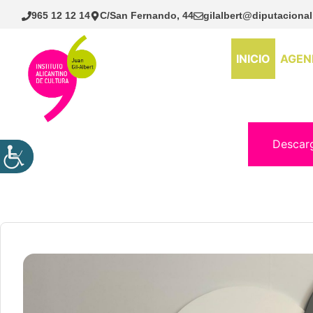
Saltar
965 12 12 14
C/San Fernando, 44
gilalbert@diputacional
al
contenido
INICIO
AGEN
Descar