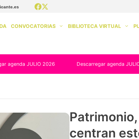
icante.es
DA
CONVOCATORIAS
BIBLIOTECA VIRTUAL
P
gar agenda JULIO 2026
Descarregar agenda JULI
Patrimonio, 
centran est