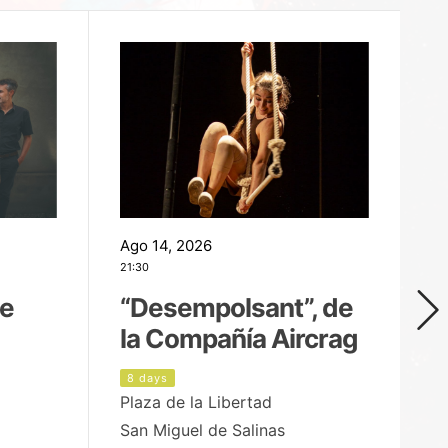
Ago 14, 2026
Ag
21:30
21
de
“Desempolsant”, de
“
la Compañía Aircrag
D
8 days
9
Plaza de la Libertad
pa
San Miguel de Salinas
X