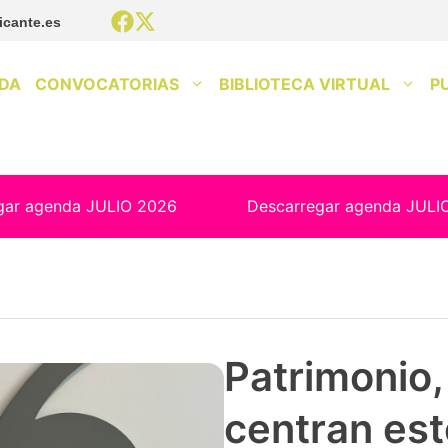
icante.es
DA
CONVOCATORIAS
BIBLIOTECA VIRTUAL
P
gar agenda JULIO 2026
Descarregar agenda JULI
Patrimonio, 
centran est