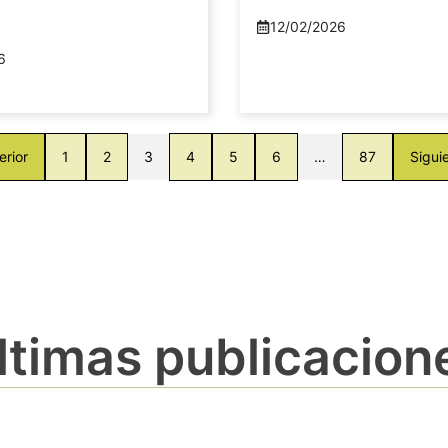
12/02/2026
6
erior
1
2
3
4
5
6
…
87
Sigui
ltimas publicacion