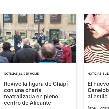
,
,
NOTICIAS
SLIDER HOME
NOTICIAS
SLI
Revive la figura de Chapí
El nuev
con una charla
Canelob
teatralizada en pleno
al estilo
centro de Alicante
24/03/202