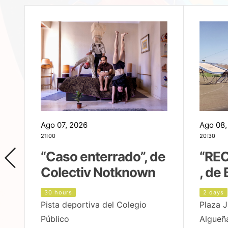
Ago 07, 2026
Ago 08,
21:00
20:30
,
“Caso enterrado”, de
“REC
Colectiv Notknown
, de 
30 hours
2 days
Pista deportiva del Colegio
Plaza J
Público
Algueñ