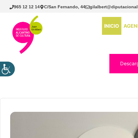
Saltar
965 12 12 14
C/San Fernando, 44
gilalbert@diputacional
al
contenido
INICIO
AGEN
Descar