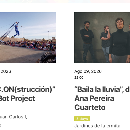
 2026
Ago 09, 2026
22:00
.ON(strucción)”
“Baila la lluvia”, 
Bot Project
Ana Pereira
Cuarteto
uan Carlos I,
3 days
a
Jardines de la ermita