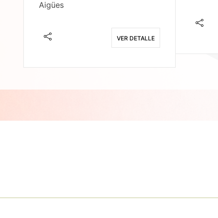
Aigües
E
VER DETALLE