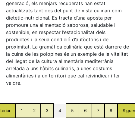
generació, els menjars recuperats han estat
actualitzats tant des del punt de vista culinari com
dietètic-nutricional. Es tracta d’una aposta per
promoure una alimentació saborosa, saludable i
sostenible, en respectar l’estacionalitat dels
productes i la seua condició d’autòctons i de
proximitat. La gramàtica culinària que està darrere de
la cuina de les polopines és un exemple de la vitalitat
del llegat de la cultura alimentària mediterrània
arrelada a uns hàbits culinaris, a unes costums
alimentàries i a un territori que cal reivindicar i fer
valdre.
terior
1
2
3
4
5
6
7
8
Sigue