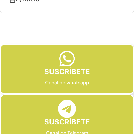
Slide 2 of 6
SUSCRÍBETE
Canal de whatsapp
SUSCRÍBETE
Canal de Telegram