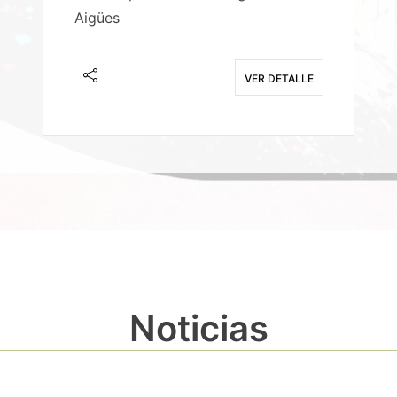
Aigües
A
E
VER DETALLE
Noticias