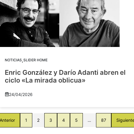
,
NOTICIAS
SLIDER HOME
Enric González y Darío Adanti abren el
ciclo «La mirada oblicua»
24/04/2026
Anterior
1
2
3
4
5
…
87
Siguient