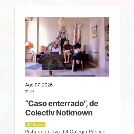
Ago 07, 2026
A
21:00
2
e
“Caso enterrado”, de
Colectiv Notknown
d
37 hours
Pista deportiva del Colegio Público
P