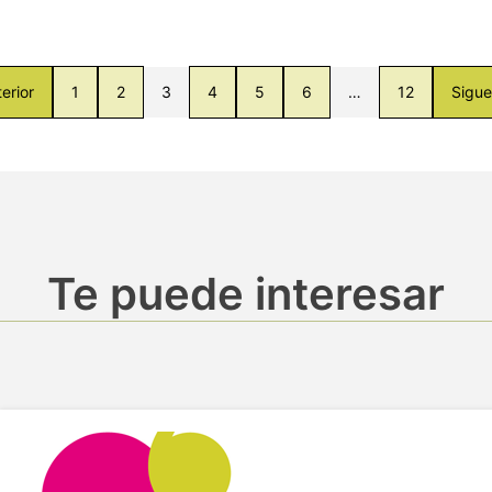
erior
1
2
3
4
5
6
…
12
Sigue
Te puede interesar