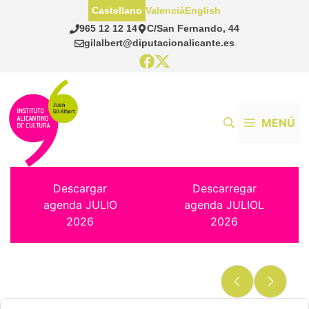
Saltar
Castellano
Valencià
English
al
965 12 12 14
C/San Fernando, 44
contenido
gilalbert@diputacionalicante.es
MENÚ
Descargar
Descarregar
agenda JULIO
agenda JULIOL
2026
2026