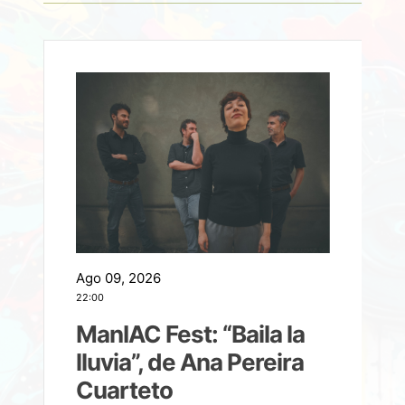
Ago 09, 2026
A
22:00
21
ManIAC Fest: “Baila la
a
lluvia”, de Ana Pereira
Cuarteto