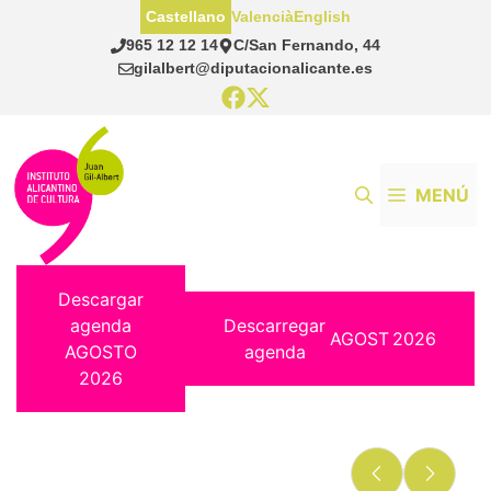
Saltar
Castellano
Valencià
English
al
965 12 12 14
C/San Fernando, 44
contenido
gilalbert@diputacionalicante.es
MENÚ
Descargar
agenda
Descarregar
AGOST
2026
AGOSTO
agenda
2026