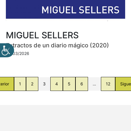
MIGUEL SELLERS
Extractos de un diario mágico (2020)
30/03/2026
erior
1
2
3
4
5
6
…
12
Sigue