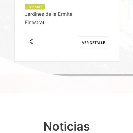
18 hours
Jardines de la Ermita
P
Finestrat
S
E
VER DETALLE
Noticias