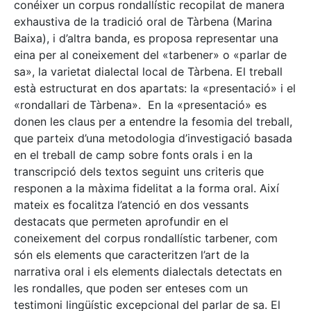
conéixer un corpus rondallístic recopilat de manera
exhaustiva de la tradició oral de Tàrbena (Marina
Baixa), i d’altra banda, es proposa representar una
eina per al coneixement del «tarbener» o «parlar de
sa», la varietat dialectal local de Tàrbena. El treball
està estructurat en dos apartats: la «presentació» i el
«rondallari de Tàrbena». En la «presentació» es
donen les claus per a entendre la fesomia del treball,
que parteix d’una metodologia d’investigació basada
en el treball de camp sobre fonts orals i en la
transcripció dels textos seguint uns criteris que
responen a la màxima fidelitat a la forma oral. Així
mateix es focalitza l’atenció en dos vessants
destacats que permeten aprofundir en el
coneixement del corpus rondallístic tarbener, com
són els elements que caracteritzen l’art de la
narrativa oral i els elements dialectals detectats en
les rondalles, que poden ser enteses com un
testimoni lingüístic excepcional del parlar de sa. El