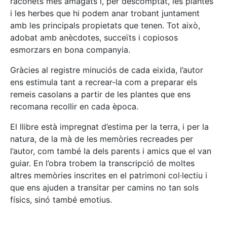
raconets més amagats i, per descomptat, les plantes
i les herbes que hi podem anar trobant juntament
amb les principals propietats que tenen. Tot això,
adobat amb anècdotes, succeïts i copiosos
esmorzars en bona companyia.
Gràcies al registre minuciós de cada eixida, l’autor
ens estimula tant a recrear-la com a preparar els
remeis casolans a partir de les plantes que ens
recomana recollir en cada època.
El llibre està impregnat d’estima per la terra, i per la
natura, de la mà de les memòries recreades per
l’autor, com també la dels parents i amics que el van
guiar. En l’obra trobem la transcripció de moltes
altres memòries inscrites en el patrimoni col·lectiu i
que ens ajuden a transitar per camins no tan sols
físics, sinó també emotius.