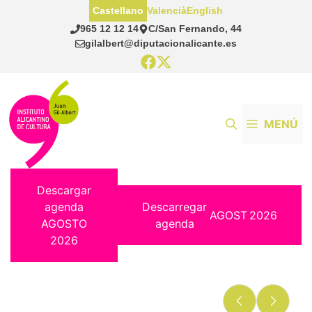
Saltar
Castellano
Valencià
English
al
965 12 12 14
C/San Fernando, 44
contenido
gilalbert@diputacionalicante.es
MENÚ
Descargar
agenda
Descarregar
AGOST
2026
AGOSTO
agenda
2026