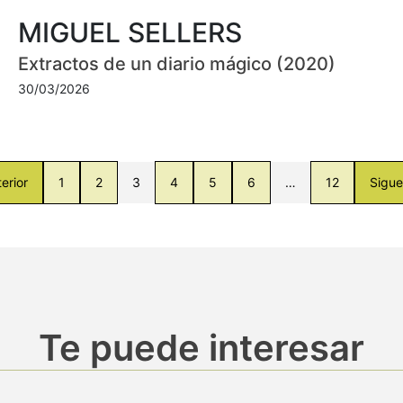
MIGUEL SELLERS
Extractos de un diario mágico (2020)
30/03/2026
erior
1
2
3
4
5
6
…
12
Sigue
Te puede interesar