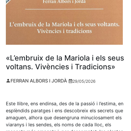
«L’embruix de la Mariola i els seus
voltans. Vivències i Tradicions»
FERRAN ALBORS I JORDÀ
29/05/2026
Este llibre, ens endinsa, des de la passió i l’estima, en
esplèndids paratges i ens descobreix els secrets que
amaguen, alhora que desengruna minuciosament els
viaranys i les sendes, els noms de cada lloc, els