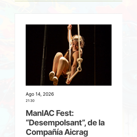
Ago 14, 2026
A
21:30
21
ManIAC Fest:
a
“Desempolsant”, de la
Compañía Aicrag