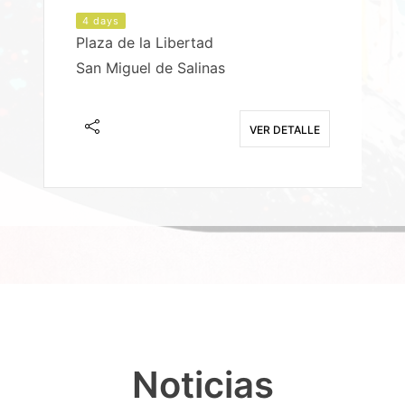
4 days
Plaza de la Libertad
P
San Miguel de Salinas
X
E
VER DETALLE
Noticias