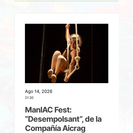
Ago 14, 2026
A
21:30
21
ManIAC Fest:
a
“Desempolsant”, de la
Compañía Aicrag