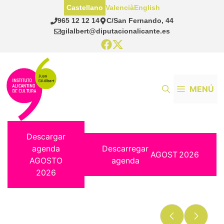
Saltar
Castellano
Valencià
English
al
965 12 12 14
C/San Fernando, 44
contenido
gilalbert@diputacionalicante.es
MENÚ
Descargar
agenda
Descarregar
AGOST
2026
AGOSTO
agenda
2026