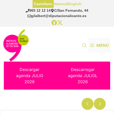
Saltar
Castellano
Valencià
English
al
965 12 12 14
C/San Fernando, 44
contenido
gilalbert@diputacionalicante.es
MENÚ
Descargar
Descarregar
agenda JULIO
agenda JULIOL
2026
2026