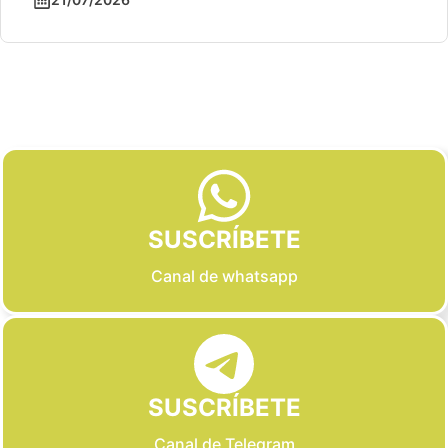
Slide 2 of 6
SUSCRÍBETE
Canal de whatsapp
SUSCRÍBETE
Canal de Telegram