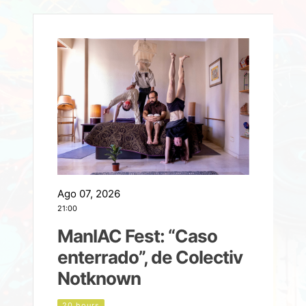
Ago 07, 2026
A
21:00
2
ManIAC Fest: “Caso
a
enterrado”, de Colectiv
Notknown
n
20 hours