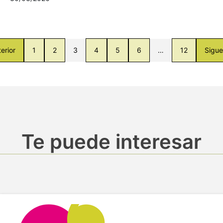
erior
1
2
3
4
5
6
…
12
Sigue
Te puede interesar