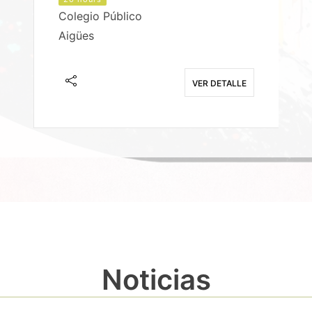
Colegio Público
Aigües
E
VER DETALLE
Noticias