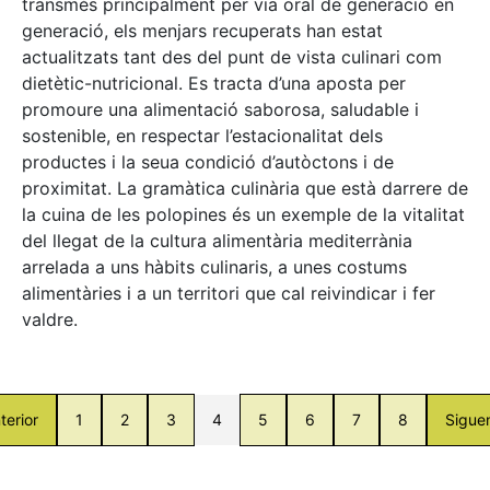
transmès principalment per via oral de generació en
generació, els menjars recuperats han estat
actualitzats tant des del punt de vista culinari com
dietètic-nutricional. Es tracta d’una aposta per
promoure una alimentació saborosa, saludable i
sostenible, en respectar l’estacionalitat dels
productes i la seua condició d’autòctons i de
proximitat. La gramàtica culinària que està darrere de
la cuina de les polopines és un exemple de la vitalitat
del llegat de la cultura alimentària mediterrània
arrelada a uns hàbits culinaris, a unes costums
alimentàries i a un territori que cal reivindicar i fer
valdre.
terior
1
2
3
4
5
6
7
8
Sigue