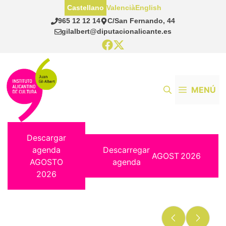
Saltar
Castellano
Valencià
English
al
965 12 12 14
C/San Fernando, 44
contenido
gilalbert@diputacionalicante.es
MENÚ
Descargar
agenda
Descarregar
AGOST
2026
AGOSTO
agenda
2026