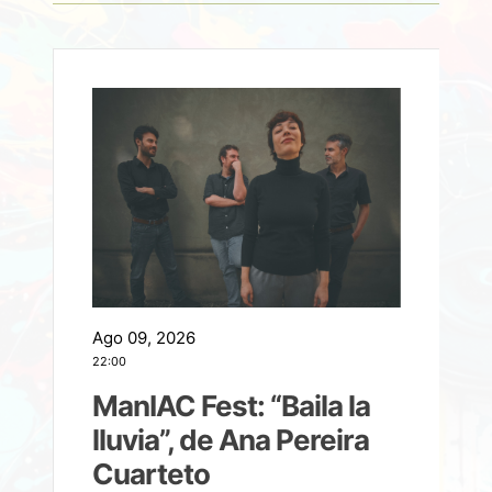
Ago 09, 2026
A
22:00
21
ManIAC Fest: “Baila la
a
lluvia”, de Ana Pereira
Cuarteto