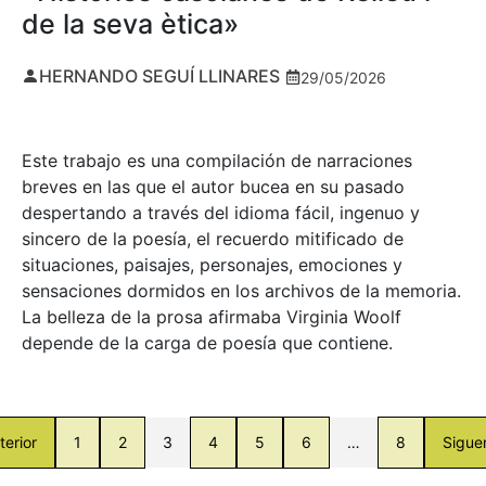
de la seva ètica»
HERNANDO SEGUÍ LLINARES
29/05/2026
Este trabajo es una compilación de narraciones
breves en las que el autor bucea en su pasado
despertando a través del idioma fácil, ingenuo y
sincero de la poesía, el recuerdo mitificado de
situaciones, paisajes, personajes, emociones y
sensaciones dormidos en los archivos de la memoria.
La belleza de la prosa afirmaba Virginia Woolf
depende de la carga de poesía que contiene.
terior
1
2
3
4
5
6
…
8
Sigue