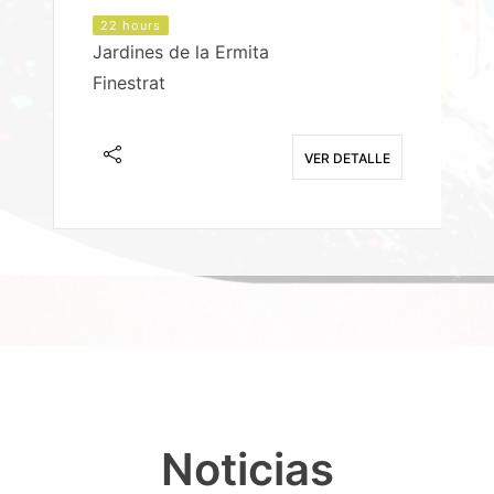
22 hours
Jardines de la Ermita
P
Finestrat
S
E
VER DETALLE
Noticias