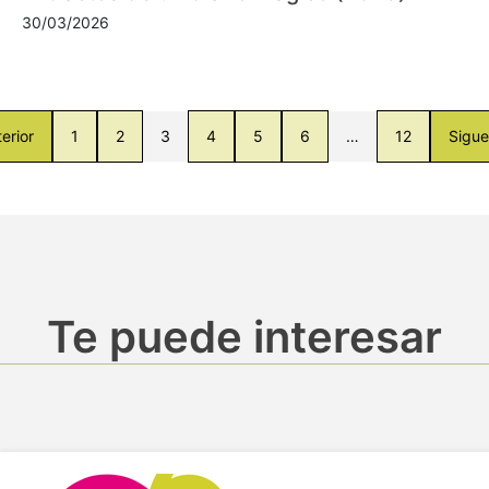
30/03/2026
erior
1
2
3
4
5
6
…
12
Sigue
Te puede interesar