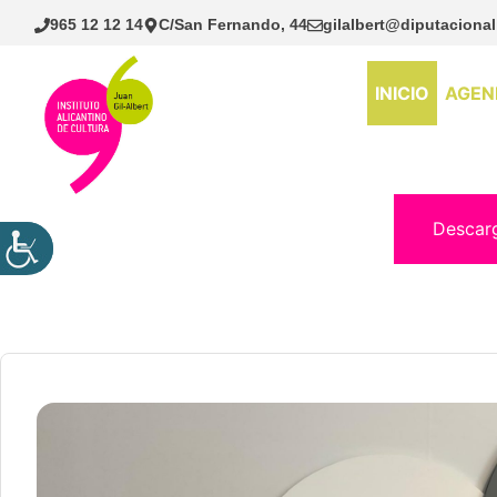
Saltar
965 12 12 14
C/San Fernando, 44
gilalbert@diputacional
al
contenido
INICIO
AGEN
Descar