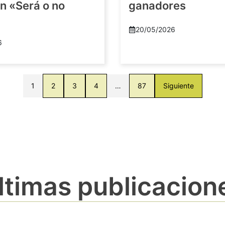
n «Será o no
ganadores
20/05/2026
6
1
2
3
4
…
87
Siguiente
ltimas publicacion