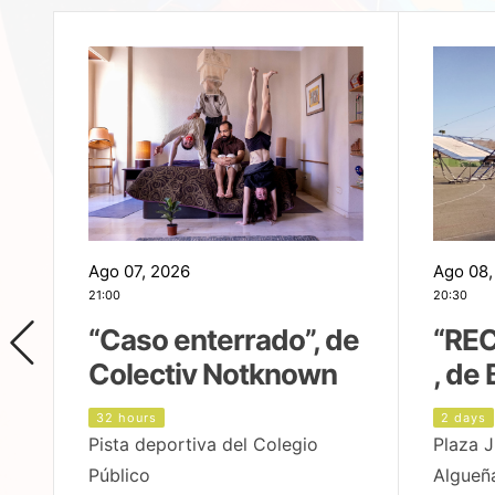
Ago 07, 2026
Ago 08,
21:00
20:30
,
“Caso enterrado”, de
“REC
Colectiv Notknown
, de 
32 hours
2 days
Pista deportiva del Colegio
Plaza J
Público
Algueñ