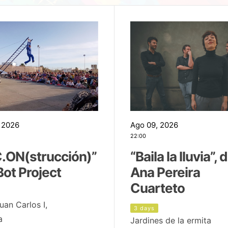
 2026
Ago 09, 2026
22:00
.ON(strucción)”
“Baila la lluvia”, 
Bot Project
Ana Pereira
Cuarteto
uan Carlos I,
3 days
a
Jardines de la ermita