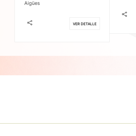
Aigües
E
VER DETALLE