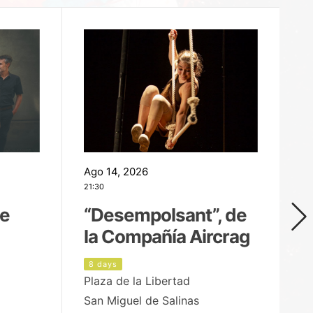
Ago 14, 2026
Ag
21:30
21
de
“Desempolsant”, de
“
la Compañía Aircrag
D
8 days
9
Plaza de la Libertad
pa
San Miguel de Salinas
X