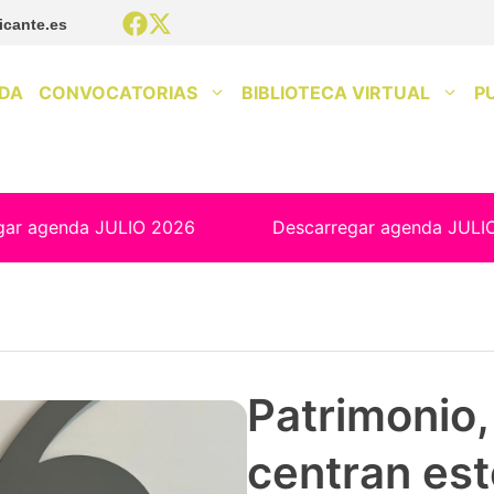
icante.es
DA
CONVOCATORIAS
BIBLIOTECA VIRTUAL
P
gar agenda JULIO 2026
Descarregar agenda JULI
Patrimonio, 
centran est