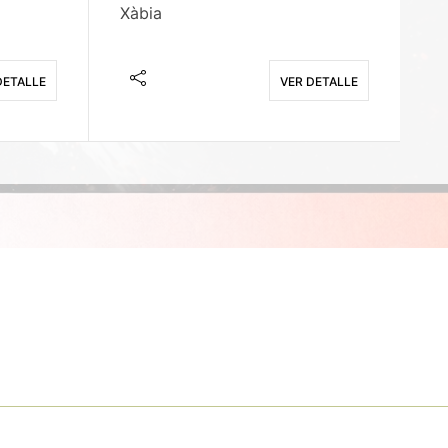
Xàbia
M
DETALLE
VER DETALLE