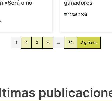
n «Será o no
ganadores
20/05/2026
6
1
2
3
4
…
87
Siguiente
ltimas publicacion