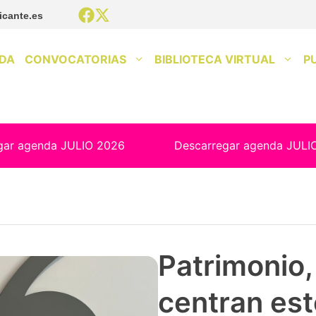
icante.es
DA
CONVOCATORIAS
BIBLIOTECA VIRTUAL
P
gar agenda JULIO 2026
Descarregar agenda JULI
Patrimonio, 
centran est