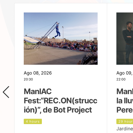
Ago 08, 2026
Ago 09,
20:30
22:00
ManIAC
ManI
Fest:“REC.ON(strucc
la ll
ión)”, de Bot Project
Pere
4 hours
29 hour
Jardine