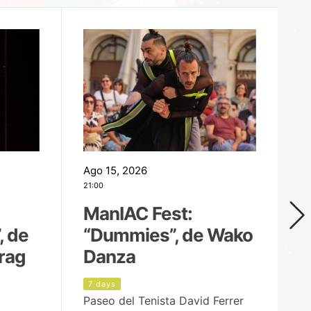
Ago 15, 2026
Ag
21:00
19
ManIAC Fest:
M
, de
“Dummies”, de Wako
n
rag
Danza
Í
7 days
8
Paseo del Tenista David Ferrer
Ce