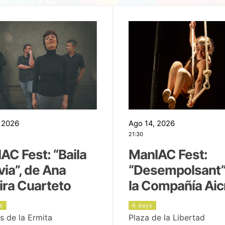
 2026
Ago 14, 2026
21:30
AC Fest: “Baila
ManIAC Fest:
uvia”, de Ana
“Desempolsant”
ira Cuarteto
la Compañía Aic
s
6 days
s de la Ermita
Plaza de la Libertad