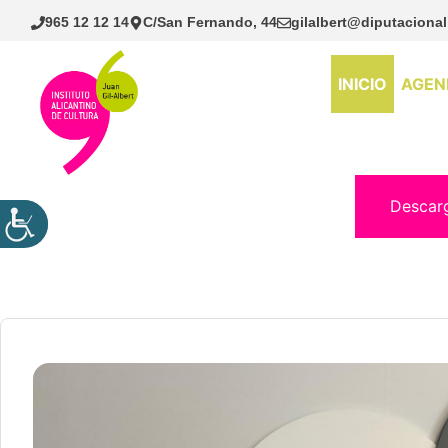
Saltar
965 12 12 14
C/San Fernando, 44
gilalbert@diputacional
al
contenido
INICIO
AGEN
Descar