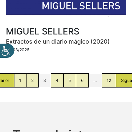
MIGUEL SELLERS
Extractos de un diario mágico (2020)
30/03/2026
erior
1
2
3
4
5
6
…
12
Sigue