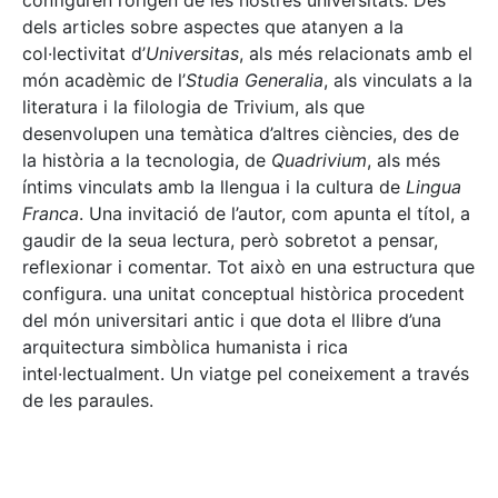
configuren l’origen de les nostres universitats. Des
dels articles sobre aspectes que atanyen a la
col·lectivitat d’
Universitas
, als més relacionats amb el
món acadèmic de l’
Studia Generalia
, als vinculats a la
literatura i la filologia de Trivium, als que
desenvolupen una temàtica d’altres ciències, des de
la història a la tecnologia, de
Quadrivium
, als més
íntims vinculats amb la llengua i la cultura de
Lingua
Franca
. Una invitació de l’autor, com apunta el títol, a
gaudir de la seua lectura, però sobretot a pensar,
reflexionar i comentar. Tot això en una estructura que
configura. una unitat conceptual històrica procedent
del món universitari antic i que dota el llibre d’una
arquitectura simbòlica humanista i rica
intel·lectualment. Un viatge pel coneixement a través
de les paraules.