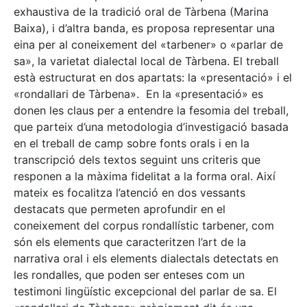
exhaustiva de la tradició oral de Tàrbena (Marina
Baixa), i d’altra banda, es proposa representar una
eina per al coneixement del «tarbener» o «parlar de
sa», la varietat dialectal local de Tàrbena. El treball
està estructurat en dos apartats: la «presentació» i el
«rondallari de Tàrbena». En la «presentació» es
donen les claus per a entendre la fesomia del treball,
que parteix d’una metodologia d’investigació basada
en el treball de camp sobre fonts orals i en la
transcripció dels textos seguint uns criteris que
responen a la màxima fidelitat a la forma oral. Així
mateix es focalitza l’atenció en dos vessants
destacats que permeten aprofundir en el
coneixement del corpus rondallístic tarbener, com
són els elements que caracteritzen l’art de la
narrativa oral i els elements dialectals detectats en
les rondalles, que poden ser enteses com un
testimoni lingüístic excepcional del parlar de sa. El