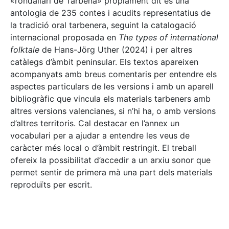
«rondallari de Tàrbena» pròpiament dit és una
antologia de 235 contes i acudits representatius de
la tradició oral tarbenera, seguint la catalogació
internacional proposada en
The types of international
folktale
de Hans-Jörg Uther (2024) i per altres
catàlegs d’àmbit peninsular. Els textos apareixen
acompanyats amb breus comentaris per entendre els
aspectes particulars de les versions i amb un aparell
bibliogràfic que vincula els materials tarbeners amb
altres versions valencianes, si n’hi ha, o amb versions
d’altres territoris. Cal destacar en l’annex un
vocabulari per a ajudar a entendre les veus de
caràcter més local o d’àmbit restringit. El treball
ofereix la possibilitat d’accedir a un arxiu sonor que
permet sentir de primera mà una part dels materials
reproduïts per escrit.