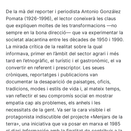
De la mà del reporter i periodista Antonio González
Pomata (1926-1996), el lector coneixerà les claus
que expliquen moltes de les transformacions —no
sempre en la bona direcció— que va experimentar la
societat alacantina entre les dècades de 1950 i 1990.
La mirada crítica de la realitat sobre la qual
informava, primer en l’àmbit del sector agrari i més
tard en l’etnogràfic, el turístic i el gastronòmic, el va
convertir en referent i prescriptor. Les seues
cròniques, reportatges i publicacions van
documentar la desaparició de paisatges, oficis,
tradicions, modes i estils de vida i, al mateix temps,
van reflectir el seu compromís social en mostrar
empatia cap als problemes, els anhels i les
necessitats de la gent. Va ser la cara visible i el
protagonista indiscutible del projecte «Menjars de la
terra», una iniciativa que va posar en marxa el 1985
el diari
Información
amb la finalitat de contribuir a la