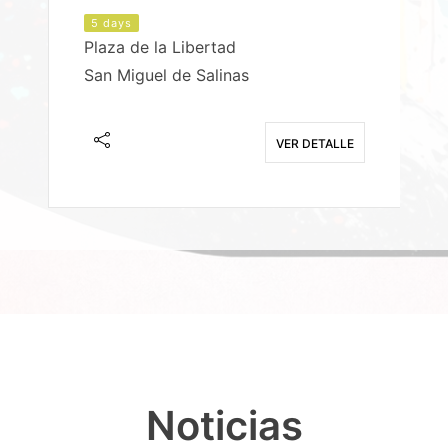
5 days
Plaza de la Libertad
P
San Miguel de Salinas
X
E
VER DETALLE
Noticias