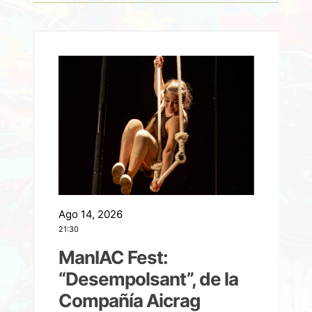
Ago 14, 2026
A
21:30
21
ManIAC Fest:
a
“Desempolsant”, de la
Compañía Aicrag