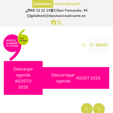
Saltar
Castellano
Valencià
English
al
965 12 12 14
C/San Fernando, 44
contenido
gilalbert@diputacionalicante.es
MENÚ
Descargar
agenda
Descarregar
AGOST
2026
AGOSTO
agenda
2026