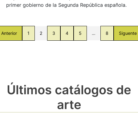
primer gobierno de la Segunda República española.
Anterior
1
2
3
4
5
…
8
Siguente
Últimos catálogos de
arte