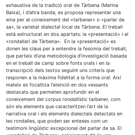
exhaustiva de la tradició oral de Tàrbena (Marina
Baixa), i d’altra banda, es proposa representar una
eina per al coneixement del «tarbener» o «parlar de
sa», la varietat dialectal local de Tàrbena. El treball
està estructurat en dos apartats: la «presentació» i el
«rondallari de Tàrbena». En la «presentació» es
donen les claus per a entendre la fesomia del treball,
que parteix d’una metodologia d’investigació basada
en el treball de camp sobre fonts orals i en la
transcripció dels textos seguint uns criteris que
responen a la màxima fidelitat a la forma oral. Així
mateix es focalitza l’atenció en dos vessants
destacats que permeten aprofundir en el
coneixement del corpus rondallístic tarbener, com
són els elements que caracteritzen l’art de la
narrativa oral i els elements dialectals detectats en
les rondalles, que poden ser enteses com un
testimoni lingüístic excepcional del parlar de sa. El