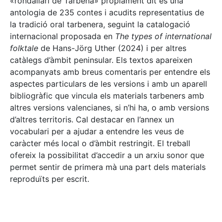
«rondallari de Tàrbena» pròpiament dit és una
antologia de 235 contes i acudits representatius de
la tradició oral tarbenera, seguint la catalogació
internacional proposada en
The types of international
folktale
de Hans-Jörg Uther (2024) i per altres
catàlegs d’àmbit peninsular. Els textos apareixen
acompanyats amb breus comentaris per entendre els
aspectes particulars de les versions i amb un aparell
bibliogràfic que vincula els materials tarbeners amb
altres versions valencianes, si n’hi ha, o amb versions
d’altres territoris. Cal destacar en l’annex un
vocabulari per a ajudar a entendre les veus de
caràcter més local o d’àmbit restringit. El treball
ofereix la possibilitat d’accedir a un arxiu sonor que
permet sentir de primera mà una part dels materials
reproduïts per escrit.