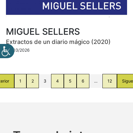
MIGUEL SELLERS
Extractos de un diario mágico (2020)
30/03/2026
erior
1
2
3
4
5
6
…
12
Sigue