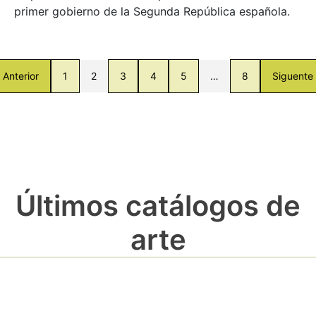
primer gobierno de la Segunda República española.
Anterior
1
2
3
4
5
…
8
Siguente
Últimos catálogos de
arte