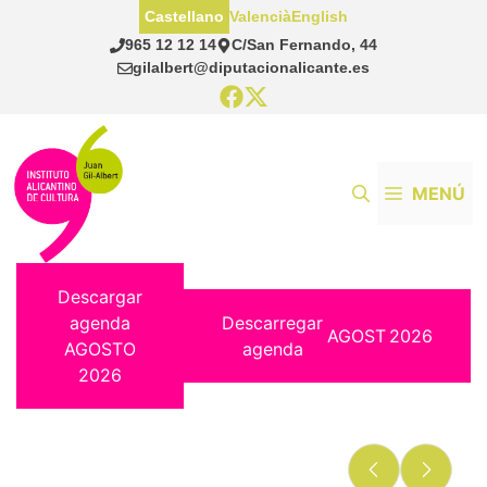
Saltar
Castellano
Valencià
English
al
965 12 12 14
C/San Fernando, 44
contenido
gilalbert@diputacionalicante.es
MENÚ
Descargar
agenda
Descarregar
AGOST
2026
AGOSTO
agenda
2026