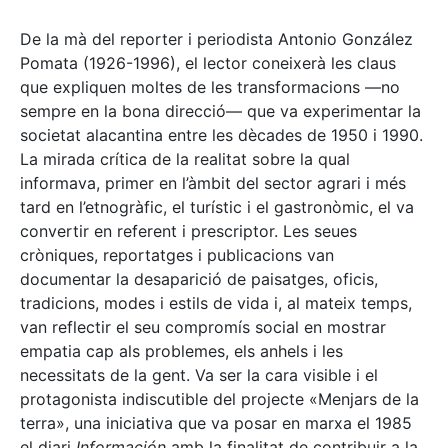
De la mà del reporter i periodista Antonio González
Pomata (1926-1996), el lector coneixerà les claus
que expliquen moltes de les transformacions —no
sempre en la bona direcció— que va experimentar la
societat alacantina entre les dècades de 1950 i 1990.
La mirada crítica de la realitat sobre la qual
informava, primer en l’àmbit del sector agrari i més
tard en l’etnogràfic, el turístic i el gastronòmic, el va
convertir en referent i prescriptor. Les seues
cròniques, reportatges i publicacions van
documentar la desaparició de paisatges, oficis,
tradicions, modes i estils de vida i, al mateix temps,
van reflectir el seu compromís social en mostrar
empatia cap als problemes, els anhels i les
necessitats de la gent. Va ser la cara visible i el
protagonista indiscutible del projecte «Menjars de la
terra», una iniciativa que va posar en marxa el 1985
el diari
Información
amb la finalitat de contribuir a la