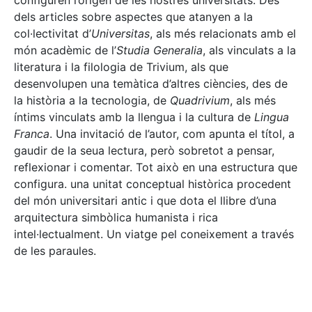
configuren l’origen de les nostres universitats. Des
dels articles sobre aspectes que atanyen a la
col·lectivitat d’
Universitas
, als més relacionats amb el
món acadèmic de l’
Studia Generalia
, als vinculats a la
literatura i la filologia de Trivium, als que
desenvolupen una temàtica d’altres ciències, des de
la història a la tecnologia, de
Quadrivium
, als més
íntims vinculats amb la llengua i la cultura de
Lingua
Franca
. Una invitació de l’autor, com apunta el títol, a
gaudir de la seua lectura, però sobretot a pensar,
reflexionar i comentar. Tot això en una estructura que
configura. una unitat conceptual històrica procedent
del món universitari antic i que dota el llibre d’una
arquitectura simbòlica humanista i rica
intel·lectualment. Un viatge pel coneixement a través
de les paraules.