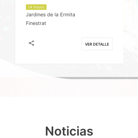
14 hours
Jardines de la Ermita
P
Finestrat
S
E
VER DETALLE
Noticias