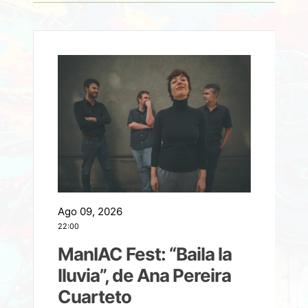
Ago 09, 2026
A
22:00
21
ManIAC Fest: “Baila la
a
lluvia”, de Ana Pereira
Cuarteto