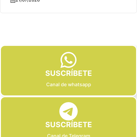
Slide 2 of 6
SUSCRÍBETE
Canal de whatsapp
SUSCRÍBETE
Canal de Telegram