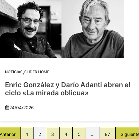
,
NOTICIAS
SLIDER HOME
Enric González y Darío Adanti abren el
ciclo «La mirada oblicua»
24/04/2026
Anterior
1
2
3
4
5
…
87
Siguient