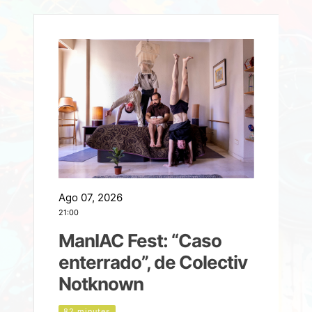
Ago 07, 2026
A
21:00
2
ManIAC Fest: “Caso
a
enterrado”, de Colectiv
Notknown
n
82 minutes