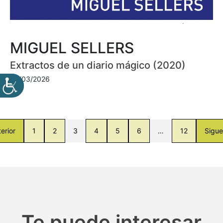
MIGUEL SELLERS
Extractos de un diario mágico (2020)
30/03/2026
erior
1
2
3
4
5
6
…
12
Sigue
Te puede interesar