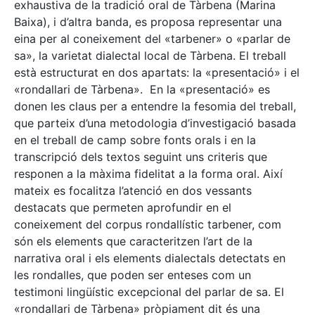
exhaustiva de la tradició oral de Tàrbena (Marina
Baixa), i d’altra banda, es proposa representar una
eina per al coneixement del «tarbener» o «parlar de
sa», la varietat dialectal local de Tàrbena. El treball
està estructurat en dos apartats: la «presentació» i el
«rondallari de Tàrbena». En la «presentació» es
donen les claus per a entendre la fesomia del treball,
que parteix d’una metodologia d’investigació basada
en el treball de camp sobre fonts orals i en la
transcripció dels textos seguint uns criteris que
responen a la màxima fidelitat a la forma oral. Així
mateix es focalitza l’atenció en dos vessants
destacats que permeten aprofundir en el
coneixement del corpus rondallístic tarbener, com
són els elements que caracteritzen l’art de la
narrativa oral i els elements dialectals detectats en
les rondalles, que poden ser enteses com un
testimoni lingüístic excepcional del parlar de sa. El
«rondallari de Tàrbena» pròpiament dit és una