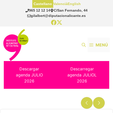
Saltar
Castellano
Valencià
English
al
965 12 12 14
C/San Fernando, 44
contenido
gilalbert@diputacionalicante.es
MENÚ
Descargar
Descarregar
agenda JULIO
agenda JULIOL
2026
2026