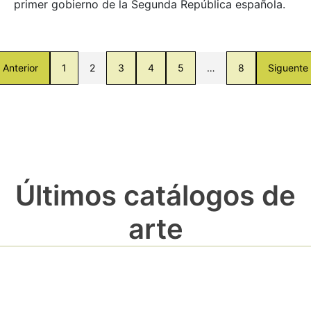
primer gobierno de la Segunda República española.
Anterior
1
2
3
4
5
…
8
Siguente
Últimos catálogos de
arte