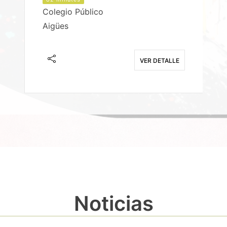
Colegio Público
Aigües
E
VER DETALLE
Noticias