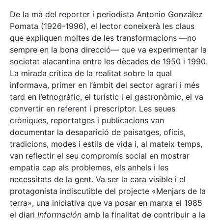
De la mà del reporter i periodista Antonio González
Pomata (1926-1996), el lector coneixerà les claus
que expliquen moltes de les transformacions —no
sempre en la bona direcció— que va experimentar la
societat alacantina entre les dècades de 1950 i 1990.
La mirada crítica de la realitat sobre la qual
informava, primer en l’àmbit del sector agrari i més
tard en l’etnogràfic, el turístic i el gastronòmic, el va
convertir en referent i prescriptor. Les seues
cròniques, reportatges i publicacions van
documentar la desaparició de paisatges, oficis,
tradicions, modes i estils de vida i, al mateix temps,
van reflectir el seu compromís social en mostrar
empatia cap als problemes, els anhels i les
necessitats de la gent. Va ser la cara visible i el
protagonista indiscutible del projecte «Menjars de la
terra», una iniciativa que va posar en marxa el 1985
el diari
Información
amb la finalitat de contribuir a la