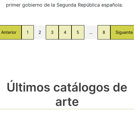
primer gobierno de la Segunda República española.
Anterior
1
2
3
4
5
…
8
Siguente
Últimos catálogos de
arte