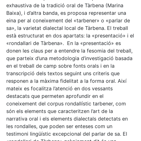
exhaustiva de la tradició oral de Tàrbena (Marina
Baixa), i d’altra banda, es proposa representar una
eina per al coneixement del «tarbener» o «parlar de
sa», la varietat dialectal local de Tàrbena. El treball
està estructurat en dos apartats: la «presentació» i el
«rondallari de Tàrbena». En la «presentació» es
donen les claus per a entendre la fesomia del treball,
que parteix d’una metodologia d’investigació basada
en el treball de camp sobre fonts orals i en la
transcripció dels textos seguint uns criteris que
responen a la màxima fidelitat a la forma oral. Així
mateix es focalitza l’atenció en dos vessants
destacats que permeten aprofundir en el
coneixement del corpus rondallístic tarbener, com
són els elements que caracteritzen l’art de la
narrativa oral i els elements dialectals detectats en
les rondalles, que poden ser enteses com un
testimoni lingüístic excepcional del parlar de sa. El