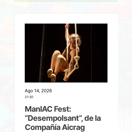
Ago 14, 2026
A
21:30
21
ManIAC Fest:
a
“Desempolsant”, de la
Compañía Aicrag