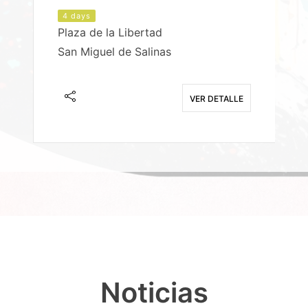
4 days
Plaza de la Libertad
P
San Miguel de Salinas
X
E
VER DETALLE
Noticias