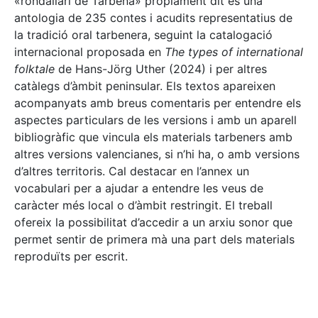
«rondallari de Tàrbena» pròpiament dit és una
antologia de 235 contes i acudits representatius de
la tradició oral tarbenera, seguint la catalogació
internacional proposada en
The types of international
folktale
de Hans-Jörg Uther (2024) i per altres
catàlegs d’àmbit peninsular. Els textos apareixen
acompanyats amb breus comentaris per entendre els
aspectes particulars de les versions i amb un aparell
bibliogràfic que vincula els materials tarbeners amb
altres versions valencianes, si n’hi ha, o amb versions
d’altres territoris. Cal destacar en l’annex un
vocabulari per a ajudar a entendre les veus de
caràcter més local o d’àmbit restringit. El treball
ofereix la possibilitat d’accedir a un arxiu sonor que
permet sentir de primera mà una part dels materials
reproduïts per escrit.