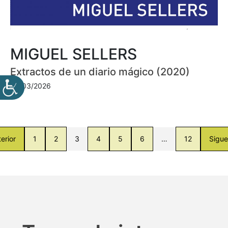
MIGUEL SELLERS
Extractos de un diario mágico (2020)
30/03/2026
erior
1
2
3
4
5
6
…
12
Sigue