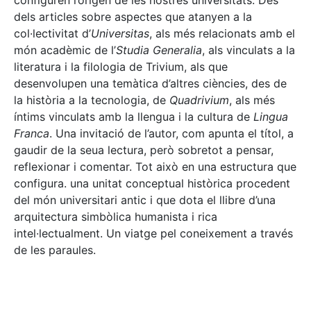
configuren l’origen de les nostres universitats. Des
dels articles sobre aspectes que atanyen a la
col·lectivitat d’
Universitas
, als més relacionats amb el
món acadèmic de l’
Studia Generalia
, als vinculats a la
literatura i la filologia de Trivium, als que
desenvolupen una temàtica d’altres ciències, des de
la història a la tecnologia, de
Quadrivium
, als més
íntims vinculats amb la llengua i la cultura de
Lingua
Franca
. Una invitació de l’autor, com apunta el títol, a
gaudir de la seua lectura, però sobretot a pensar,
reflexionar i comentar. Tot això en una estructura que
configura. una unitat conceptual històrica procedent
del món universitari antic i que dota el llibre d’una
arquitectura simbòlica humanista i rica
intel·lectualment. Un viatge pel coneixement a través
de les paraules.