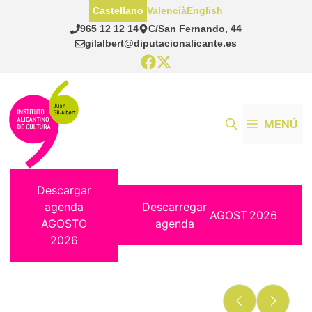
Saltar
Castellano
Valencià
English
al
965 12 12 14
C/San Fernando, 44
contenido
gilalbert@diputacionalicante.es
MENÚ
Descargar
agenda
Descarregar
AGOST
2026
AGOSTO
agenda
2026