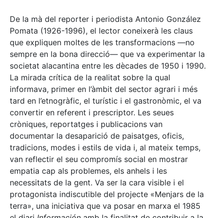
De la mà del reporter i periodista Antonio González
Pomata (1926-1996), el lector coneixerà les claus
que expliquen moltes de les transformacions —no
sempre en la bona direcció— que va experimentar la
societat alacantina entre les dècades de 1950 i 1990.
La mirada crítica de la realitat sobre la qual
informava, primer en l’àmbit del sector agrari i més
tard en l’etnogràfic, el turístic i el gastronòmic, el va
convertir en referent i prescriptor. Les seues
cròniques, reportatges i publicacions van
documentar la desaparició de paisatges, oficis,
tradicions, modes i estils de vida i, al mateix temps,
van reflectir el seu compromís social en mostrar
empatia cap als problemes, els anhels i les
necessitats de la gent. Va ser la cara visible i el
protagonista indiscutible del projecte «Menjars de la
terra», una iniciativa que va posar en marxa el 1985
el diari
Información
amb la finalitat de contribuir a la