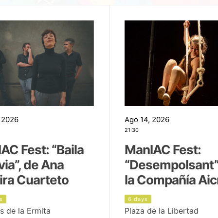
 2026
Ago 14, 2026
21:30
AC Fest: “Baila
ManIAC Fest:
uvia”, de Ana
“Desempolsant”
ira Cuarteto
la Compañía Aic
s
6 days
s de la Ermita
Plaza de la Libertad