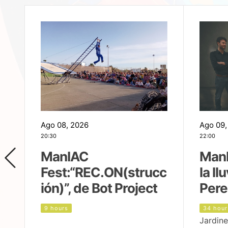
Ago 08, 2026
Ago 09,
20:30
22:00
ManIAC
ManI
Fest:“REC.ON(strucc
la ll
ión)”, de Bot Project
Pere
9 hours
34 hour
Jardine