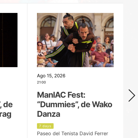
Ago 15, 2026
Ag
21:00
19
ManIAC Fest:
M
, de
“Dummies”, de Wako
n
rag
Danza
Í
7 days
8
Paseo del Tenista David Ferrer
Ce