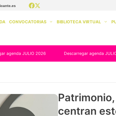
icante.es
DA
CONVOCATORIAS
BIBLIOTECA VIRTUAL
P
gar agenda JULIO 2026
Descarregar agenda JULI
Patrimonio, 
centran est