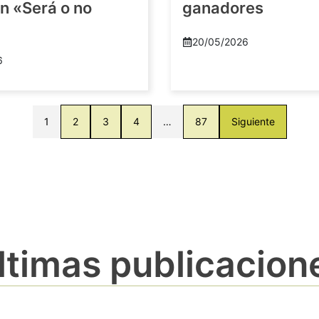
n «Será o no
ganadores
20/05/2026
6
1
2
3
4
…
87
Siguiente
ltimas publicacion