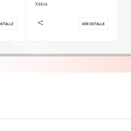
Xàbia
M
DETALLE
VER DETALLE