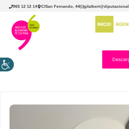
Saltar
965 12 12 14
C/San Fernando, 44
gilalbert@diputacional
al
contenido
INICIO
AGEN
Descar