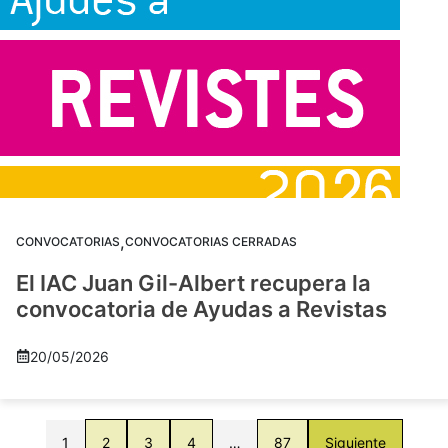
,
CONVOCATORIAS
CONVOCATORIAS CERRADAS
El IAC Juan Gil-Albert recupera la
convocatoria de Ayudas a Revistas
20/05/2026
1
2
3
4
…
87
Siguiente