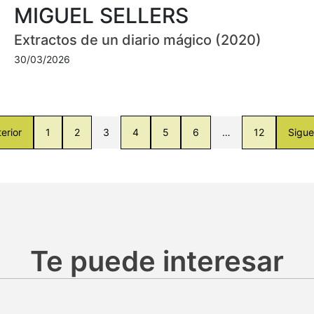
MIGUEL SELLERS
Extractos de un diario mágico (2020)
30/03/2026
erior
1
2
3
4
5
6
…
12
Sigue
Te puede interesar