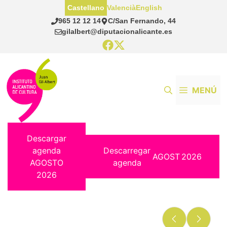
Saltar
Castellano
Valencià
English
al
965 12 12 14
C/San Fernando, 44
contenido
gilalbert@diputacionalicante.es
MENÚ
Descargar
agenda
Descarregar
AGOST
2026
AGOSTO
agenda
2026