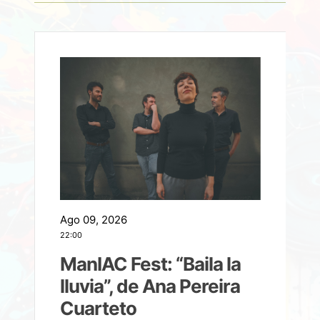
Ago 09, 2026
A
22:00
21
ManIAC Fest: “Baila la
a
lluvia”, de Ana Pereira
Cuarteto