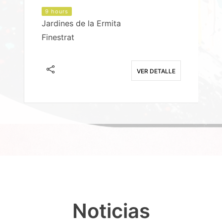
9 hours
Jardines de la Ermita
P
Finestrat
S
E
VER DETALLE
Noticias