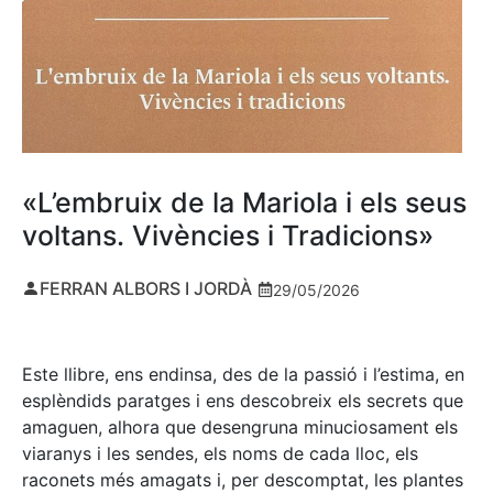
«L’embruix de la Mariola i els seus
voltans. Vivències i Tradicions»
FERRAN ALBORS I JORDÀ
29/05/2026
Este llibre, ens endinsa, des de la passió i l’estima, en
esplèndids paratges i ens descobreix els secrets que
amaguen, alhora que desengruna minuciosament els
viaranys i les sendes, els noms de cada lloc, els
raconets més amagats i, per descomptat, les plantes