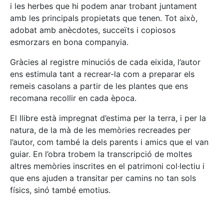
i les herbes que hi podem anar trobant juntament
amb les principals propietats que tenen. Tot això,
adobat amb anècdotes, succeïts i copiosos
esmorzars en bona companyia.
Gràcies al registre minuciós de cada eixida, l’autor
ens estimula tant a recrear-la com a preparar els
remeis casolans a partir de les plantes que ens
recomana recollir en cada època.
El llibre està impregnat d’estima per la terra, i per la
natura, de la mà de les memòries recreades per
l’autor, com també la dels parents i amics que el van
guiar. En l’obra trobem la transcripció de moltes
altres memòries inscrites en el patrimoni col·lectiu i
que ens ajuden a transitar per camins no tan sols
físics, sinó també emotius.