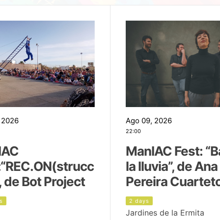
 2026
Ago 09, 2026
22:00
IAC
ManIAC Fest: “B
:“REC.ON(strucc
la lluvia”, de Ana
, de Bot Project
Pereira Cuartet
s
2 days
Jardines de la Ermita