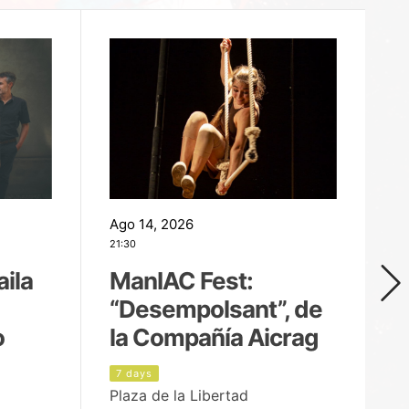
Ago 14, 2026
Ag
21:30
21
aila
ManIAC Fest:
M
“Desempolsant”, de
“
o
la Compañía Aicrag
D
7 days
8
Plaza de la Libertad
Pa