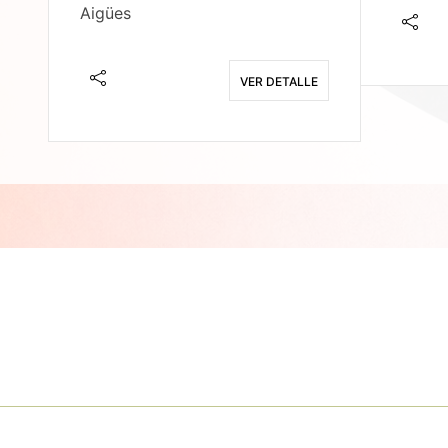
Aigües
E
VER DETALLE