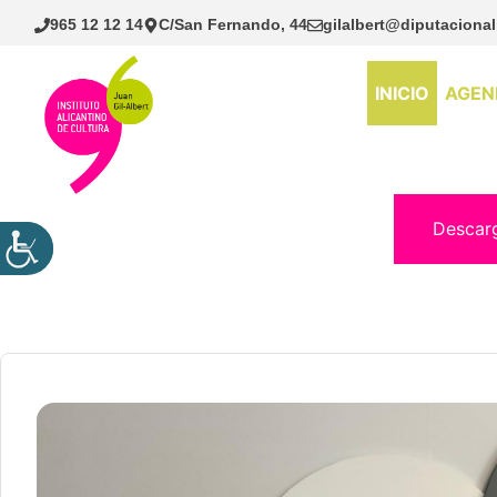
Saltar
965 12 12 14
C/San Fernando, 44
gilalbert@diputacional
al
contenido
INICIO
AGEN
Descar