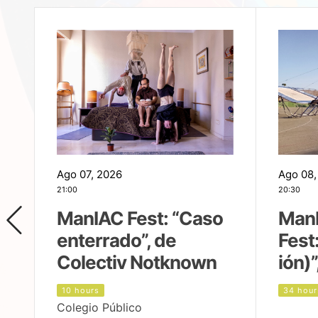
Ago 07, 2026
Ago 08,
21:00
20:30
ManIAC Fest: “Caso
Man
enterrado”, de
Fest
Colectiv Notknown
ión)”
10 hours
34 hour
Colegio Público