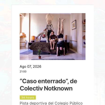
Ago 07, 2026
A
21:00
2
e
“Caso enterrado”, de
Colectiv Notknown
d
34 hours
Pista deportiva del Colegio Público
P