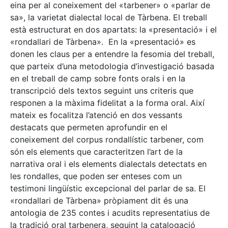
eina per al coneixement del «tarbener» o «parlar de
sa», la varietat dialectal local de Tàrbena. El treball
està estructurat en dos apartats: la «presentació» i el
«rondallari de Tàrbena». En la «presentació» es
donen les claus per a entendre la fesomia del treball,
que parteix d’una metodologia d’investigació basada
en el treball de camp sobre fonts orals i en la
transcripció dels textos seguint uns criteris que
responen a la màxima fidelitat a la forma oral. Així
mateix es focalitza l’atenció en dos vessants
destacats que permeten aprofundir en el
coneixement del corpus rondallístic tarbener, com
són els elements que caracteritzen l’art de la
narrativa oral i els elements dialectals detectats en
les rondalles, que poden ser enteses com un
testimoni lingüístic excepcional del parlar de sa. El
«rondallari de Tàrbena» pròpiament dit és una
antologia de 235 contes i acudits representatius de
la tradició oral tarbenera, seguint la catalogació