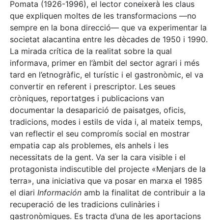
Pomata (1926-1996), el lector coneixerà les claus
que expliquen moltes de les transformacions —no
sempre en la bona direcció— que va experimentar la
societat alacantina entre les dècades de 1950 i 1990.
La mirada crítica de la realitat sobre la qual
informava, primer en l’àmbit del sector agrari i més
tard en l’etnogràfic, el turístic i el gastronòmic, el va
convertir en referent i prescriptor. Les seues
cròniques, reportatges i publicacions van
documentar la desaparició de paisatges, oficis,
tradicions, modes i estils de vida i, al mateix temps,
van reflectir el seu compromís social en mostrar
empatia cap als problemes, els anhels i les
necessitats de la gent. Va ser la cara visible i el
protagonista indiscutible del projecte «Menjars de la
terra», una iniciativa que va posar en marxa el 1985
el diari
Información
amb la finalitat de contribuir a la
recuperació de les tradicions culinàries i
gastronòmiques. Es tracta d’una de les aportacions