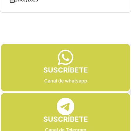
Slide 2 of 6
SUSCRÍBETE
Canal de whatsapp
SUSCRÍBETE
Canal de Telegram