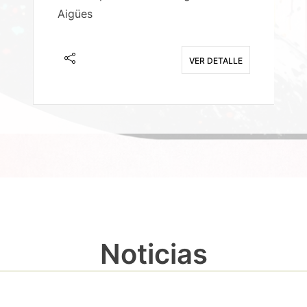
Aigües
A
E
VER DETALLE
Noticias