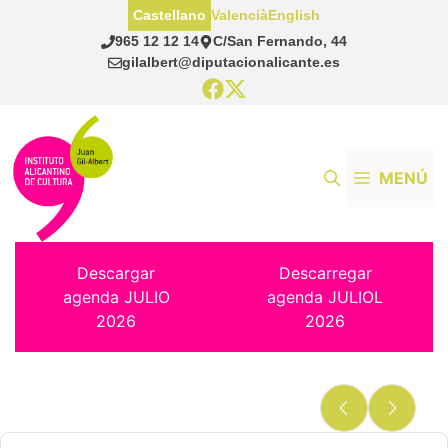
Saltar
Castellano
Valencià
English
al
965 12 12 14
C/San Fernando, 44
contenido
gilalbert@diputacionalicante.es
MENÚ
Descargar
Descarregar
agenda JULIO
agenda JULIOL
2026
2026