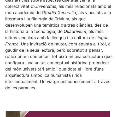
dels articles sobre aspectes que atanyen a la
col·lectivitat d’
Universitas
, als més relacionats amb el
món acadèmic de l’
Studia Generalia
, als vinculats a la
literatura i la filologia de Trivium, als que
desenvolupen una temàtica d’altres ciències, des de
la història a la tecnologia, de
Quadrivium
, als més
íntims vinculats amb la llengua i la cultura de
Lingua
Franca
. Una invitació de l’autor, com apunta el títol, a
gaudir de la seua lectura, però sobretot a pensar,
reflexionar i comentar. Tot això en una estructura que
configura. una unitat conceptual històrica procedent
del món universitari antic i que dota el llibre d’una
arquitectura simbòlica humanista i rica
intel·lectualment. Un viatge pel coneixement a través
de les paraules.