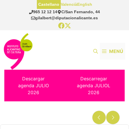
Saltar
Castellano
Valencià
English
al
965 12 12 14
C/San Fernando, 44
contenido
gilalbert@diputacionalicante.es
MENÚ
Descargar
Descarregar
agenda JULIO
agenda JULIOL
2026
2026