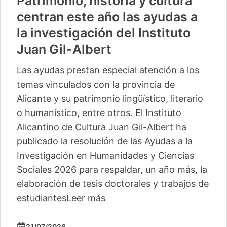
toria y cultura
Vuelve «Cult
ño las ayudas a
actividades p
 del Instituto
municipios m
t
La segunda edición d
Alicantino de Cultur
pecial atención a los
comienza este sáb
la provincia de
con un taller de pe
o lingüístico, literario
La segunda edición d
tros. El Instituto
del Instituto Alican
 Juan Gil-Albert ha
Albert llegará este 
n de las Ayudas a la
localidades, con lo
L
anidades y Ciencias
spaldar, un año más, la
04/06/2026
doctorales y trabajos de