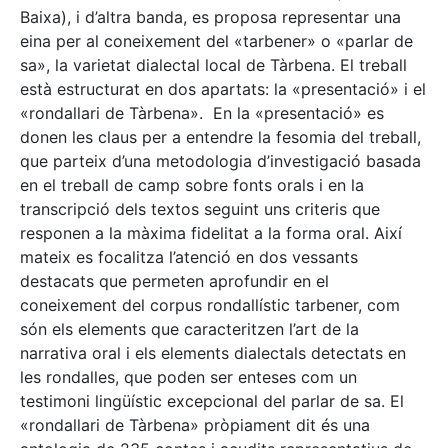
Baixa), i d’altra banda, es proposa representar una
eina per al coneixement del «tarbener» o «parlar de
sa», la varietat dialectal local de Tàrbena. El treball
està estructurat en dos apartats: la «presentació» i el
«rondallari de Tàrbena». En la «presentació» es
donen les claus per a entendre la fesomia del treball,
que parteix d’una metodologia d’investigació basada
en el treball de camp sobre fonts orals i en la
transcripció dels textos seguint uns criteris que
responen a la màxima fidelitat a la forma oral. Així
mateix es focalitza l’atenció en dos vessants
destacats que permeten aprofundir en el
coneixement del corpus rondallístic tarbener, com
són els elements que caracteritzen l’art de la
narrativa oral i els elements dialectals detectats en
les rondalles, que poden ser enteses com un
testimoni lingüístic excepcional del parlar de sa. El
«rondallari de Tàrbena» pròpiament dit és una