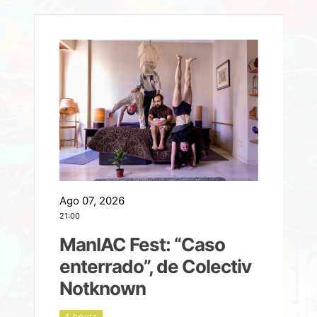
Ago 07, 2026
A
21:00
2
ManIAC Fest: “Caso
a
enterrado”, de Colectiv
Notknown
n
4 hours