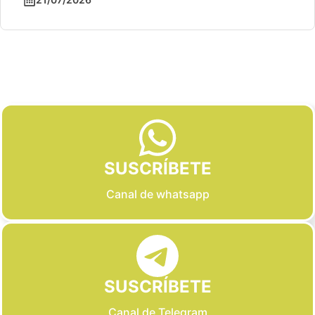
Slide 3 of 6
SUSCRÍBETE
Canal de whatsapp
SUSCRÍBETE
Canal de Telegram