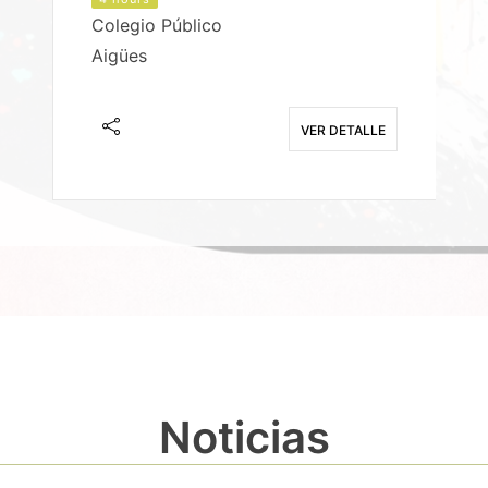
Colegio Público
Aigües
E
VER DETALLE
Noticias