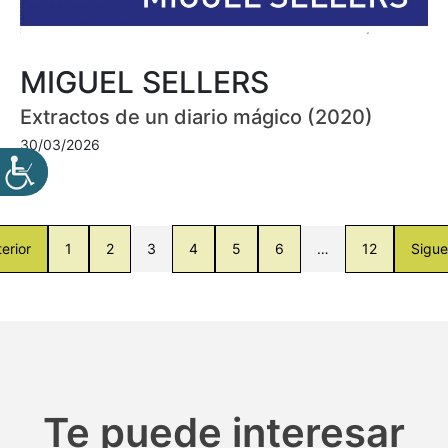
MIGUEL SELLERS
Extractos de un diario mágico (2020)
30/03/2026
erior
1
2
3
4
5
6
…
12
Sigue
Te puede interesar