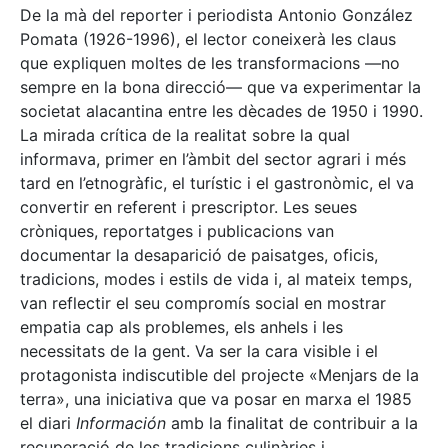
De la mà del reporter i periodista Antonio González
Pomata (1926-1996), el lector coneixerà les claus
que expliquen moltes de les transformacions —no
sempre en la bona direcció— que va experimentar la
societat alacantina entre les dècades de 1950 i 1990.
La mirada crítica de la realitat sobre la qual
informava, primer en l’àmbit del sector agrari i més
tard en l’etnogràfic, el turístic i el gastronòmic, el va
convertir en referent i prescriptor. Les seues
cròniques, reportatges i publicacions van
documentar la desaparició de paisatges, oficis,
tradicions, modes i estils de vida i, al mateix temps,
van reflectir el seu compromís social en mostrar
empatia cap als problemes, els anhels i les
necessitats de la gent. Va ser la cara visible i el
protagonista indiscutible del projecte «Menjars de la
terra», una iniciativa que va posar en marxa el 1985
el diari
Información
amb la finalitat de contribuir a la
recuperació de les tradicions culinàries i