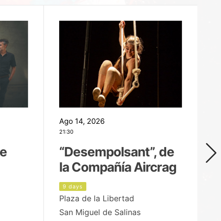
Ago 14, 2026
Ag
21:30
21
de
“Desempolsant”, de
“
la Compañía Aircrag
D
9 days
1
Plaza de la Libertad
pa
San Miguel de Salinas
X