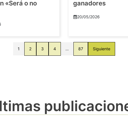
n «Será o no
ganadores
20/05/2026
6
1
2
3
4
…
87
Siguiente
ltimas publicacion