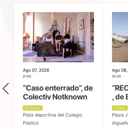
Ago 07, 2026
Ago 08,
21:00
20:30
,
“Caso enterrado”, de
“REC
Colectiv Notknown
, de 
44 hours
3 days
Pista deportiva del Colegio
Plaza J
Público
Algueñ