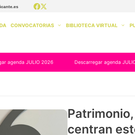
icante.es
DA
CONVOCATORIAS
BIBLIOTECA VIRTUAL
P
gar agenda JULIO 2026
Descarregar agenda JULI
Patrimonio, 
centran est