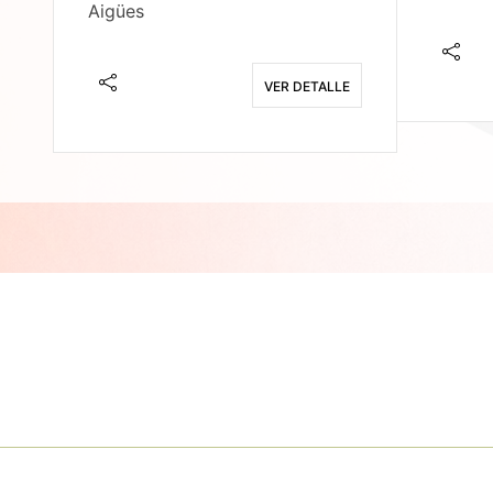
Aigües
E
VER DETALLE