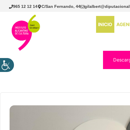
Saltar
965 12 12 14
C/San Fernando, 44
gilalbert@diputacional
al
contenido
INICIO
AGEN
Descar