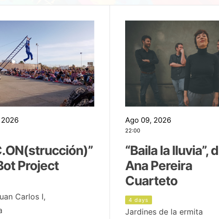
 2026
Ago 09, 2026
22:00
.ON(strucción)”
“Baila la lluvia”, 
Bot Project
Ana Pereira
Cuarteto
uan Carlos I,
4 days
a
Jardines de la ermita