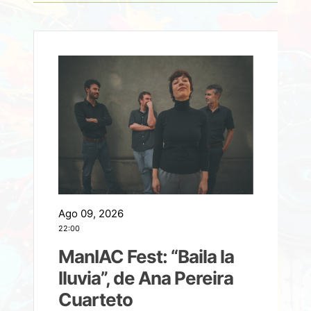
Ago 09, 2026
A
22:00
21
ManIAC Fest: “Baila la
a
lluvia”, de Ana Pereira
Cuarteto