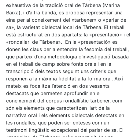
exhaustiva de la tradició oral de Tàrbena (Marina
Baixa), i d’altra banda, es proposa representar una
eina per al coneixement del «tarbener» o «parlar de
sa», la varietat dialectal local de Tàrbena. El treball
està estructurat en dos apartats: la «presentació» i el
«rondallari de Tàrbena». En la «presentació» es
donen les claus per a entendre la fesomia del treball,
que parteix d’una metodologia d’investigació basada
en el treball de camp sobre fonts orals i en la
transcripció dels textos seguint uns criteris que
responen a la màxima fidelitat a la forma oral. Així
mateix es focalitza l’atenció en dos vessants
destacats que permeten aprofundir en el
coneixement del corpus rondallístic tarbener, com
són els elements que caracteritzen l’art de la
narrativa oral i els elements dialectals detectats en
les rondalles, que poden ser enteses com un
testimoni lingüístic excepcional del parlar de sa. El