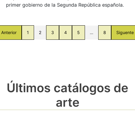
primer gobierno de la Segunda República española.
Anterior
1
2
3
4
5
…
8
Siguente
Últimos catálogos de
arte