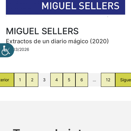
MIGUEL SELLERS
Extractos de un diario mágico (2020)
30/03/2026
erior
1
2
3
4
5
6
…
12
Sigue