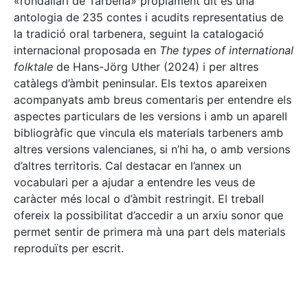
«rondallari de Tàrbena» pròpiament dit és una
antologia de 235 contes i acudits representatius de
la tradició oral tarbenera, seguint la catalogació
internacional proposada en
The types of international
folktale
de Hans-Jörg Uther (2024) i per altres
catàlegs d’àmbit peninsular. Els textos apareixen
acompanyats amb breus comentaris per entendre els
aspectes particulars de les versions i amb un aparell
bibliogràfic que vincula els materials tarbeners amb
altres versions valencianes, si n’hi ha, o amb versions
d’altres territoris. Cal destacar en l’annex un
vocabulari per a ajudar a entendre les veus de
caràcter més local o d’àmbit restringit. El treball
ofereix la possibilitat d’accedir a un arxiu sonor que
permet sentir de primera mà una part dels materials
reproduïts per escrit.