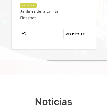
22 hours
Jardines de la Ermita
P
Finestrat
S
E
VER DETALLE
Noticias