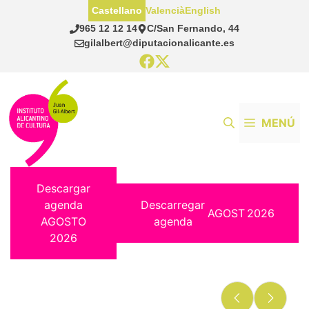
Saltar
Castellano
Valencià
English
al
965 12 12 14
C/San Fernando, 44
contenido
gilalbert@diputacionalicante.es
MENÚ
Descargar
agenda
Descarregar
AGOST
2026
AGOSTO
agenda
2026