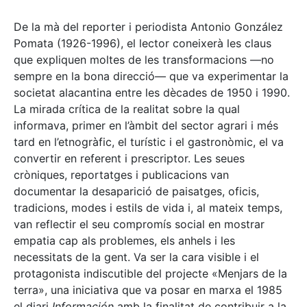
De la mà del reporter i periodista Antonio González
Pomata (1926-1996), el lector coneixerà les claus
que expliquen moltes de les transformacions —no
sempre en la bona direcció— que va experimentar la
societat alacantina entre les dècades de 1950 i 1990.
La mirada crítica de la realitat sobre la qual
informava, primer en l’àmbit del sector agrari i més
tard en l’etnogràfic, el turístic i el gastronòmic, el va
convertir en referent i prescriptor. Les seues
cròniques, reportatges i publicacions van
documentar la desaparició de paisatges, oficis,
tradicions, modes i estils de vida i, al mateix temps,
van reflectir el seu compromís social en mostrar
empatia cap als problemes, els anhels i les
necessitats de la gent. Va ser la cara visible i el
protagonista indiscutible del projecte «Menjars de la
terra», una iniciativa que va posar en marxa el 1985
el diari
Información
amb la finalitat de contribuir a la