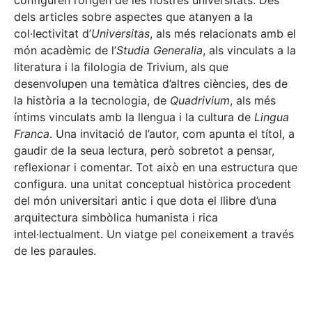
configuren l’origen de les nostres universitats. Des
dels articles sobre aspectes que atanyen a la
col·lectivitat d’
Universitas
, als més relacionats amb el
món acadèmic de l’
Studia Generalia
, als vinculats a la
literatura i la filologia de Trivium, als que
desenvolupen una temàtica d’altres ciències, des de
la història a la tecnologia, de
Quadrivium
, als més
íntims vinculats amb la llengua i la cultura de
Lingua
Franca
. Una invitació de l’autor, com apunta el títol, a
gaudir de la seua lectura, però sobretot a pensar,
reflexionar i comentar. Tot això en una estructura que
configura. una unitat conceptual històrica procedent
del món universitari antic i que dota el llibre d’una
arquitectura simbòlica humanista i rica
intel·lectualment. Un viatge pel coneixement a través
de les paraules.