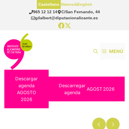
Saltar
Castellano
Valencià
English
al
965 12 12 14
C/San Fernando, 44
contenido
gilalbert@diputacionalicante.es
MENÚ
Descargar
agenda
Descarregar
AGOST
2026
AGOSTO
agenda
2026