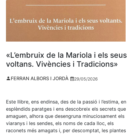
«L’embruix de la Mariola i els seus
voltans. Vivències i Tradicions»
FERRAN ALBORS I JORDÀ
29/05/2026
Este llibre, ens endinsa, des de la passió i l’estima, en
esplèndids paratges i ens descobreix els secrets que
amaguen, alhora que desengruna minuciosament els
viaranys i les sendes, els noms de cada lloc, els
raconets més amagats i, per descomptat, les plantes