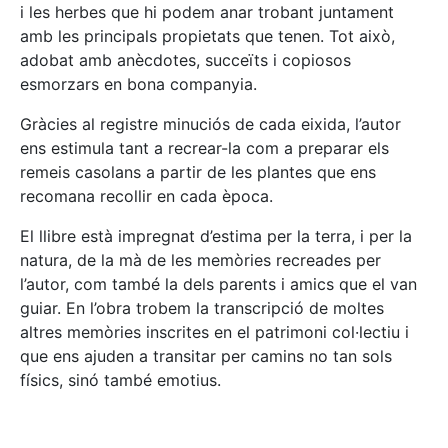
i les herbes que hi podem anar trobant juntament
amb les principals propietats que tenen. Tot això,
adobat amb anècdotes, succeïts i copiosos
esmorzars en bona companyia.
Gràcies al registre minuciós de cada eixida, l’autor
ens estimula tant a recrear-la com a preparar els
remeis casolans a partir de les plantes que ens
recomana recollir en cada època.
El llibre està impregnat d’estima per la terra, i per la
natura, de la mà de les memòries recreades per
l’autor, com també la dels parents i amics que el van
guiar. En l’obra trobem la transcripció de moltes
altres memòries inscrites en el patrimoni col·lectiu i
que ens ajuden a transitar per camins no tan sols
físics, sinó també emotius.