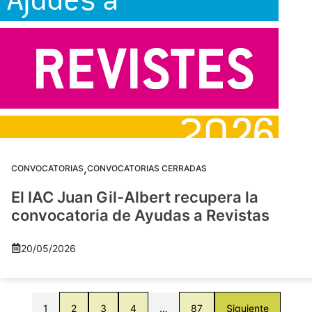
,
CONVOCATORIAS
CONVOCATORIAS CERRADAS
El IAC Juan Gil-Albert recupera la
convocatoria de Ayudas a Revistas
20/05/2026
1
2
3
4
…
87
Siguiente