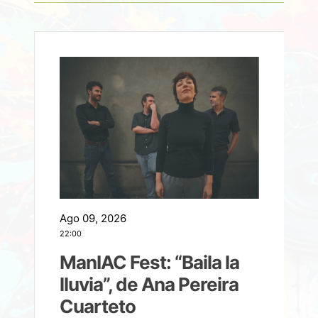
Ago 09, 2026
A
22:00
21
ManIAC Fest: “Baila la
a
lluvia”, de Ana Pereira
Cuarteto