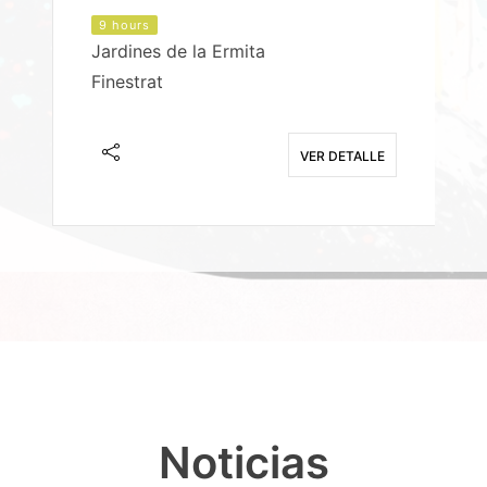
9 hours
Jardines de la Ermita
P
Finestrat
S
E
VER DETALLE
Noticias