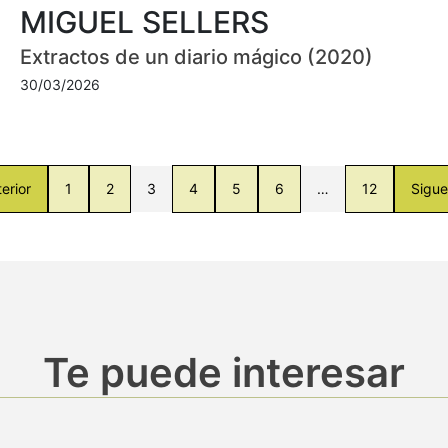
MIGUEL SELLERS
Extractos de un diario mágico (2020)
30/03/2026
erior
1
2
3
4
5
6
…
12
Sigue
Te puede interesar