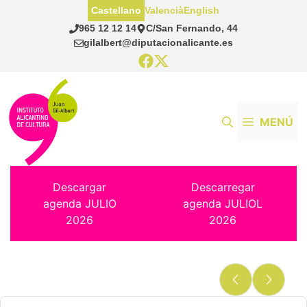
Saltar
Castellano
Valencià
English
al
965 12 12 14
C/San Fernando, 44
contenido
gilalbert@diputacionalicante.es
MENÚ
Descargar
Descarregar
agenda JULIO
agenda JULIOL
2026
2026