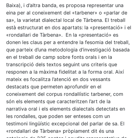
Baixa), i d’altra banda, es proposa representar una
eina per al coneixement del «tarbener» o «parlar de
sa», la varietat dialectal local de Tàrbena. El treball
està estructurat en dos apartats: la «presentació» i el
«rondallari de Tàrbena». En la «presentació» es
donen les claus per a entendre la fesomia del treball,
que parteix d’una metodologia d’investigació basada
en el treball de camp sobre fonts orals i en la
transcripció dels textos seguint uns criteris que
responen a la màxima fidelitat a la forma oral. Així
mateix es focalitza l’atenció en dos vessants
destacats que permeten aprofundir en el
coneixement del corpus rondallístic tarbener, com
són els elements que caracteritzen l’art de la
narrativa oral i els elements dialectals detectats en
les rondalles, que poden ser enteses com un
testimoni lingüístic excepcional del parlar de sa. El
«rondallari de Tàrbena» pròpiament dit és una