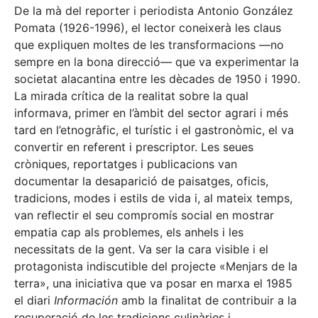
De la mà del reporter i periodista Antonio González
Pomata (1926-1996), el lector coneixerà les claus
que expliquen moltes de les transformacions —no
sempre en la bona direcció— que va experimentar la
societat alacantina entre les dècades de 1950 i 1990.
La mirada crítica de la realitat sobre la qual
informava, primer en l’àmbit del sector agrari i més
tard en l’etnogràfic, el turístic i el gastronòmic, el va
convertir en referent i prescriptor. Les seues
cròniques, reportatges i publicacions van
documentar la desaparició de paisatges, oficis,
tradicions, modes i estils de vida i, al mateix temps,
van reflectir el seu compromís social en mostrar
empatia cap als problemes, els anhels i les
necessitats de la gent. Va ser la cara visible i el
protagonista indiscutible del projecte «Menjars de la
terra», una iniciativa que va posar en marxa el 1985
el diari
Información
amb la finalitat de contribuir a la
recuperació de les tradicions culinàries i