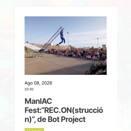
Ago 08, 2026
A
20:30
2
ManIAC
M
a
Fest:“REC.ON(strucció
l
n)”, de Bot Project
12 hours