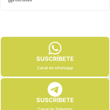
Slide 2 of 6
SUSCRÍBETE
Canal de whatsapp
SUSCRÍBETE
Canal de Telegram