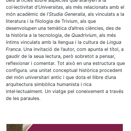
dels articles sobre aspectes que atanyen a la
col·lectivitat d’
Universitas
, als més relacionats amb el
món acadèmic de l’
Studia Generalia
, als vinculats a la
literatura i la filologia de Trivium, als que
desenvolupen una temàtica d’altres ciències, des de
la història a la tecnologia, de
Quadrivium
, als més
íntims vinculats amb la llengua i la cultura de
Lingua
Franca
. Una invitació de l’autor, com apunta el títol, a
gaudir de la seua lectura, però sobretot a pensar,
reflexionar i comentar. Tot això en una estructura que
configura. una unitat conceptual històrica procedent
del món universitari antic i que dota el llibre d’una
arquitectura simbòlica humanista i rica
intel·lectualment. Un viatge pel coneixement a través
de les paraules.