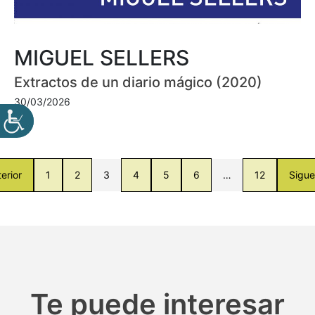
MIGUEL SELLERS
Extractos de un diario mágico (2020)
30/03/2026
erior
1
2
3
4
5
6
…
12
Sigue
Te puede interesar