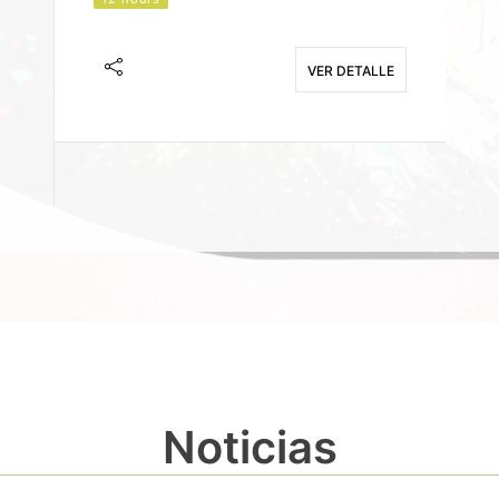
J
F
VER DETALLE
E
Noticias