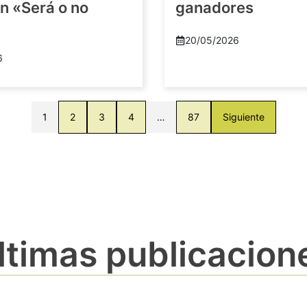
n «Será o no
ganadores
20/05/2026
6
1
2
3
4
…
87
Siguiente
ltimas publicacion