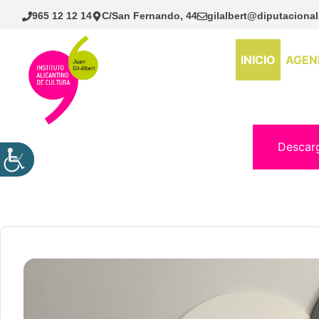
Saltar
965 12 12 14
C/San Fernando, 44
gilalbert@diputacional
al
contenido
INICIO
AGEN
Descar