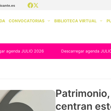
icante.es
DA
CONVOCATORIAS
BIBLIOTECA VIRTUAL
P
gar agenda JULIO 2026
Descarregar agenda JULI
Patrimonio, 
centran est