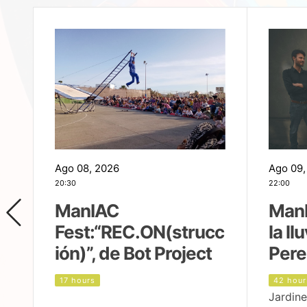
Ago 08, 2026
Ago 09,
20:30
22:00
ManIAC
ManI
Fest:“REC.ON(strucc
la ll
ión)”, de Bot Project
Pere
17 hours
42 hour
Jardine