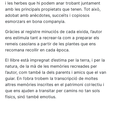
i les herbes que hi podem anar trobant juntament
amb les principals propietats que tenen. Tot això,
adobat amb anècdotes, succeïts i copiosos
esmorzars en bona companyia.
Gràcies al registre minuciós de cada eixida, l’autor
ens estimula tant a recrear-la com a preparar els
remeis casolans a partir de les plantes que ens
recomana recollir en cada època.
El llibre està impregnat d’estima per la terra, i per la
natura, de la mà de les memòries recreades per
l’autor, com també la dels parents i amics que el van
guiar. En l’obra trobem la transcripció de moltes
altres memòries inscrites en el patrimoni col·lectiu i
que ens ajuden a transitar per camins no tan sols
físics, sinó també emotius.