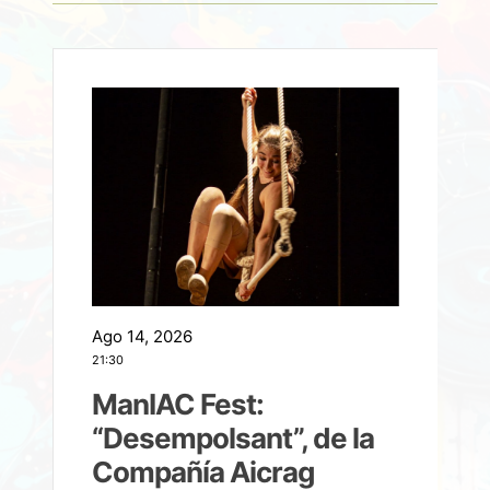
Ago 14, 2026
A
21:30
21
ManIAC Fest:
a
“Desempolsant”, de la
Compañía Aicrag