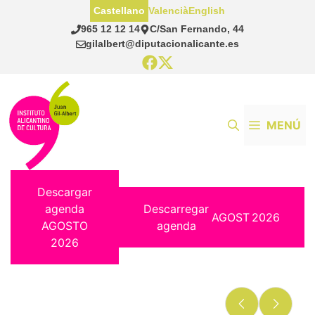
Saltar
Castellano
Valencià
English
al
965 12 12 14
C/San Fernando, 44
contenido
gilalbert@diputacionalicante.es
MENÚ
Descargar
agenda
Descarregar
AGOST
2026
AGOSTO
agenda
2026