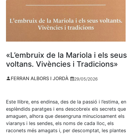
«L’embruix de la Mariola i els seus
voltans. Vivències i Tradicions»
FERRAN ALBORS I JORDÀ
29/05/2026
Este llibre, ens endinsa, des de la passió i l’estima, en
esplèndids paratges i ens descobreix els secrets que
amaguen, alhora que desengruna minuciosament els
viaranys i les sendes, els noms de cada lloc, els
raconets més amagats i, per descomptat, les plantes