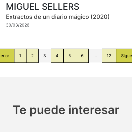
MIGUEL SELLERS
Extractos de un diario mágico (2020)
30/03/2026
erior
1
2
3
4
5
6
…
12
Sigue
Te puede interesar