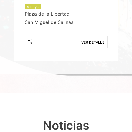
4 days
Plaza de la Libertad
P
San Miguel de Salinas
X
E
VER DETALLE
Noticias