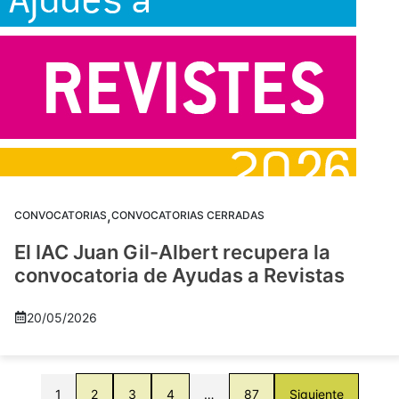
,
CONVOCATORIAS
CONVOCATORIAS CERRADAS
El IAC Juan Gil-Albert recupera la
convocatoria de Ayudas a Revistas
20/05/2026
1
2
3
4
…
87
Siguiente