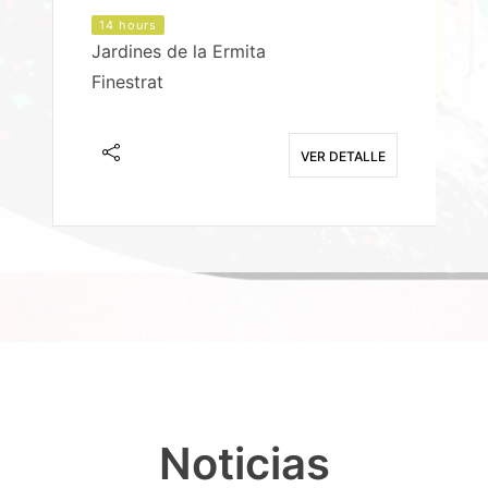
14 hours
Jardines de la Ermita
P
Finestrat
S
E
VER DETALLE
Noticias