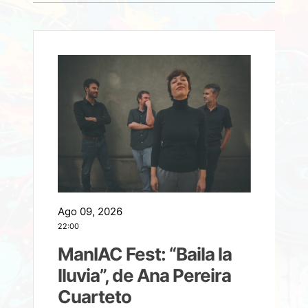
Ago 09, 2026
A
22:00
21
ManIAC Fest: “Baila la
a
lluvia”, de Ana Pereira
Cuarteto