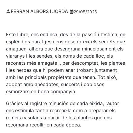
FERRAN ALBORS I JORDÀ
29/05/2026
Este llibre, ens endinsa, des de la passió i l’estima, en
esplèndids paratges i ens descobreix els secrets que
amaguen, alhora que desengruna minuciosament els
viaranys i les sendes, els noms de cada lloc, els
raconets més amagats i, per descomptat, les plantes
i les herbes que hi podem anar trobant juntament
amb les principals propietats que tenen. Tot això,
adobat amb anècdotes, succeïts i copiosos
esmorzars en bona companyia.
Gràcies al registre minuciós de cada eixida, l’autor
ens estimula tant a recrear-la com a preparar els
remeis casolans a partir de les plantes que ens
recomana recollir en cada època.