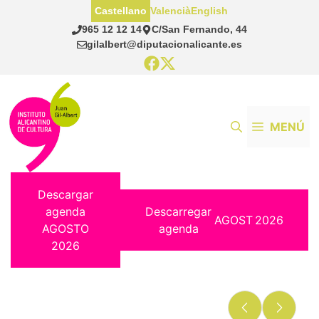
Saltar
Castellano
Valencià
English
al
965 12 12 14
C/San Fernando, 44
contenido
gilalbert@diputacionalicante.es
MENÚ
Descargar
agenda
Descarregar
AGOST
2026
AGOSTO
agenda
2026