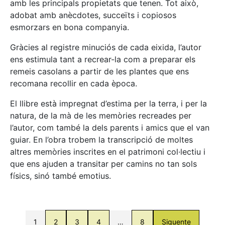
amb les principals propietats que tenen. Tot això,
adobat amb anècdotes, succeïts i copiosos
esmorzars en bona companyia.
Gràcies al registre minuciós de cada eixida, l’autor
ens estimula tant a recrear-la com a preparar els
remeis casolans a partir de les plantes que ens
recomana recollir en cada època.
El llibre està impregnat d’estima per la terra, i per la
natura, de la mà de les memòries recreades per
l’autor, com també la dels parents i amics que el van
guiar. En l’obra trobem la transcripció de moltes
altres memòries inscrites en el patrimoni col·lectiu i
que ens ajuden a transitar per camins no tan sols
físics, sinó també emotius.
1
2
3
4
…
8
Siguente