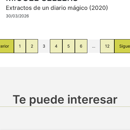
Extractos de un diario mágico (2020)
30/03/2026
erior
1
2
3
4
5
6
…
12
Sigue
Te puede interesar