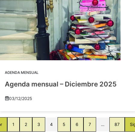
AGENDA MENSUAL
Agenda mensual – Diciembre 2025
03/12/2025
or
1
2
3
4
5
6
7
…
87
Si