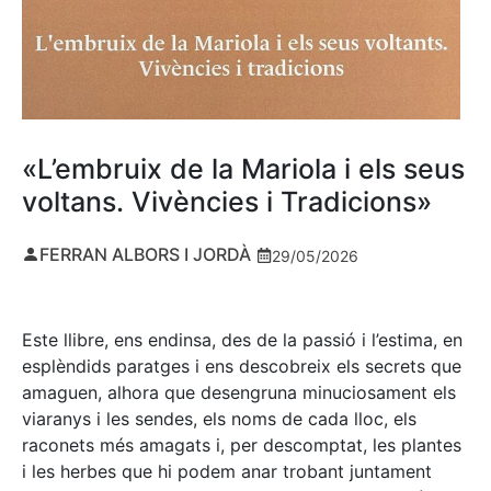
«L’embruix de la Mariola i els seus
voltans. Vivències i Tradicions»
FERRAN ALBORS I JORDÀ
29/05/2026
Este llibre, ens endinsa, des de la passió i l’estima, en
esplèndids paratges i ens descobreix els secrets que
amaguen, alhora que desengruna minuciosament els
viaranys i les sendes, els noms de cada lloc, els
raconets més amagats i, per descomptat, les plantes
i les herbes que hi podem anar trobant juntament