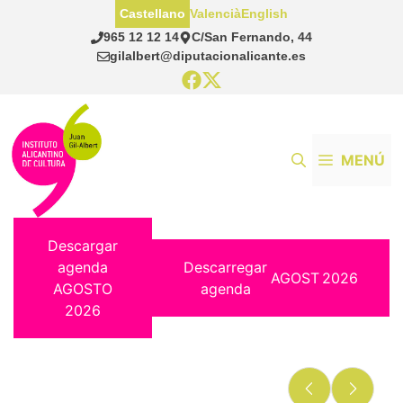
Saltar
Castellano
Valencià
English
al
965 12 12 14
C/San Fernando, 44
contenido
gilalbert@diputacionalicante.es
MENÚ
Descargar
agenda
Descarregar
AGOST
2026
AGOSTO
agenda
2026