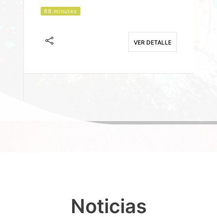
88 minutes
J
F
VER DETALLE
E
Noticias