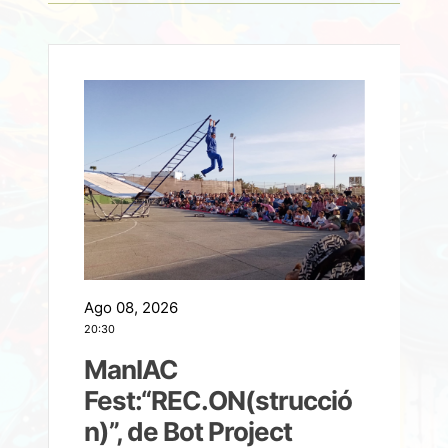
Ago 08, 2026
A
20:30
2
ManIAC
M
a
Fest:“REC.ON(strucció
l
n)”, de Bot Project